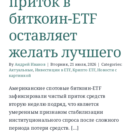
приток в
биткоин-ETF
О ПРОЕКТЕ
оставляет
желать лучшего
By
Андрей Иванов
|
Вторник, 21 июля, 2026
|
Categories:
Актуальные
,
Инвестиции в ETF
,
Крипто ETF
,
Новости с
картинкой
Американские спотовые биткоин-ETF
зафиксировали чистый приток средств
вторую неделю подряд, что является
умеренным признаком стабилизации
институционального спроса после сложного
периода потери средств. […]