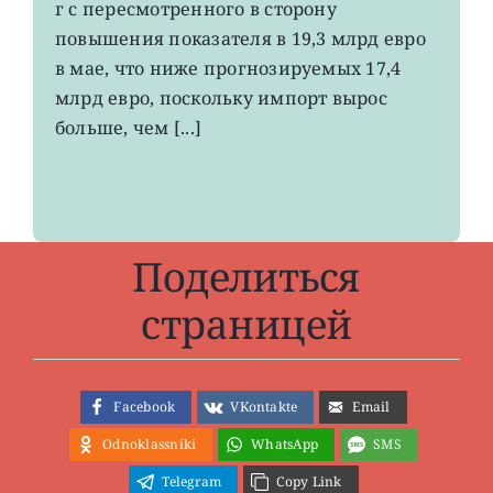
вырос
г с пересмотренного в сторону
до
повышения показателя в 19,3 млрд евро
4-
в мае, что ниже прогнозируемых 17,4
летнего
максимума
млрд евро, поскольку импорт вырос
больше, чем [...]
Поделиться
страницей
Facebook
VKontakte
Email
Odnoklassniki
WhatsApp
SMS
Telegram
Copy Link