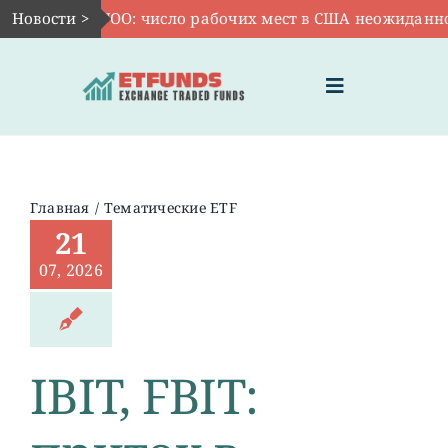
Skip
Новости >
Авг 7:
VOO: число рабочих мест в США неожиданно со
to
content
Toggle
Navigation
ГЛАВНАЯ
Главная
/
Тематические ETF
21
ЧТО ТАКОЕ ETF
07, 2026
ИНВЕСТИЦИИ В ETF
ТЕМАТИЧЕСКИЕ ETF
IBIT, FBIT:
АКТУАЛЬНЫЕ