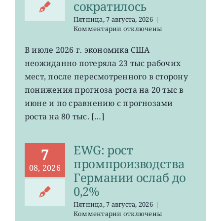
сократилось
Пятница, 7 августа, 2026
|
к
Комментарии
отключены
записи
VOO:
В июле 2026 г. экономика США
число
неожиданно потеряла 23 тыс рабочих
рабочих
мест
мест, после пересмотренного в сторону
в
понижения прогноза роста на 20 тыс в
США
июне и по сравнению с прогнозами
неожиданно
сократилось
роста на 80 тыс. […]
EWG: рост
7
промпроизводства
08, 2026
Германии ослаб до
0,2%
Пятница, 7 августа, 2026
|
к
Комментарии
отключены