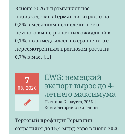
записи
EWG:
В июне 2026 г промышленное
рост
производство в Германии выросло на
промпроизводства
Германии
0,2% в месячном исчислении, что
ослаб
немного выше рыночных ожиданий в
до
0,1%, но замедлилось по сравнению с
0,2%
пересмотренным прогнозом роста на
0,7% в мае. […]
EWG: немецкий
7
экспорт вырос до 4-
08, 2026
летнего максимума
Пятница, 7 августа, 2026
|
к
Комментарии
отключены
записи
EWG:
Торговый профицит Германии
немецкий
сократился до 15,4 млрд евро в июне 2026
экспорт