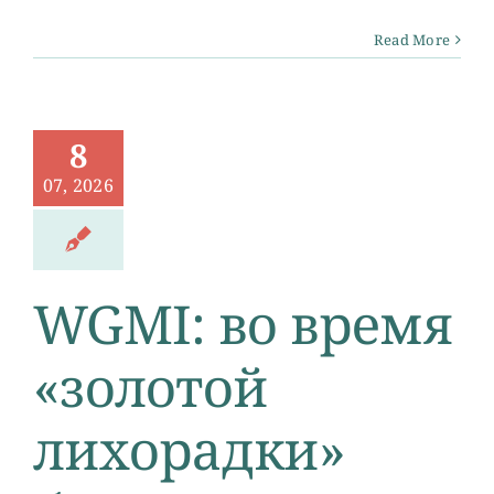
Read More
8
07, 2026
WGMI: во время
«золотой
лихорадки»