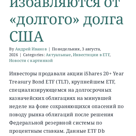
избавляются от
«долгого» долга
О ПРОЕКТЕ
США
By
Андрей Иванов
|
Понедельник, 3 августа,
2026
|
Categories:
Актуальные
,
Инвестиции в ETF
,
Новости с картинкой
Инвесторы продавали акции iShares 20+ Year
Treasury Bond ETF (TLT), крупнейшем ETF,
специализирующемся на долгосрочных
казначейских облигациях на минувшей
неделе на фоне сохраняющихся опасений по
поводу рынка облигаций после решения
Федеральной резервной системы по
процентным ставкам. Данные ETF Db