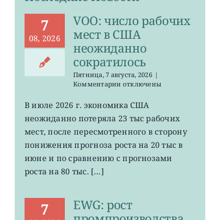
VOO: число рабочих
7
мест в США
08, 2026
неожиданно
сократилось
Пятница, 7 августа, 2026
|
к
Комментарии
отключены
записи
VOO:
В июле 2026 г. экономика США
число
неожиданно потеряла 23 тыс рабочих
рабочих
мест
мест, после пересмотренного в сторону
в
понижения прогноза роста на 20 тыс в
США
июне и по сравнению с прогнозами
неожиданно
сократилось
роста на 80 тыс. […]
EWG: рост
7
промпроизводства