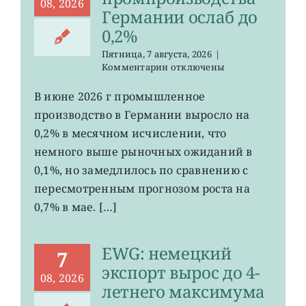
08, 2026
Германии ослаб до
0,2%
Пятница, 7 августа, 2026
|
к
Комментарии
отключены
записи
EWG:
В июне 2026 г промышленное
рост
производство в Германии выросло на
промпроизводства
Германии
0,2% в месячном исчислении, что
ослаб
немного выше рыночных ожиданий в
до
0,1%, но замедлилось по сравнению с
0,2%
пересмотренным прогнозом роста на
0,7% в мае. […]
EWG: немецкий
7
экспорт вырос до 4-
08, 2026
летнего максимума