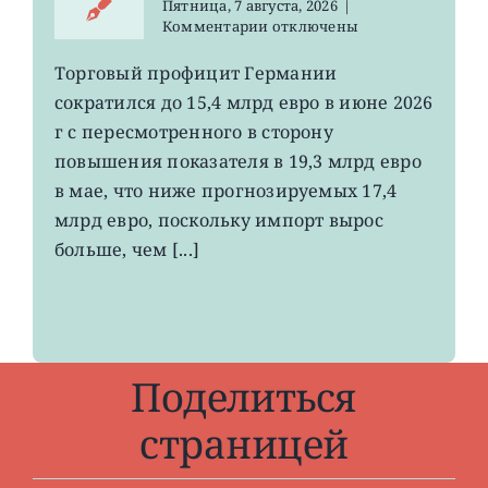
Пятница, 7 августа, 2026
|
к
Комментарии
отключены
записи
EWG:
Торговый профицит Германии
немецкий
сократился до 15,4 млрд евро в июне 2026
экспорт
вырос
г с пересмотренного в сторону
до
повышения показателя в 19,3 млрд евро
4-
в мае, что ниже прогнозируемых 17,4
летнего
максимума
млрд евро, поскольку импорт вырос
больше, чем [...]
Поделиться
страницей