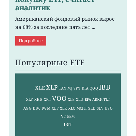
аналитик
Американский фондовый рынок вырос
на 68% за последние пять лет ...
Подробнее
Популярные ETF
×
IBB
XLP
XLE
TAN
MJ
SPY
DIA
QQQ
VOO
XLY
XHB
XRT
XLE
XLU
EFA
ARKK
TLT
AGG
DBC
IWM
XLF
XLK
XLC
MCHI
GLD
SLV
USO
VT
EEM
IBIT