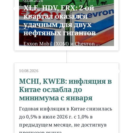
03.08.2026
XLE, HDV, ERX: 2-ой
квартал оказался
удачным для двух
нефтяных гигантов
Exxon Mobil (XOM) и Chevron ...
Читать далее
10.08.2026
MCHI, KWEB: инфляция в
Китае ослабла до
минимума с января
Годовая инфляция в Китае снизилась
до 0,5% в июле 2026 г. с 1,0% в
предыдущем месяце, не достигнув
прогнозов рынка ...