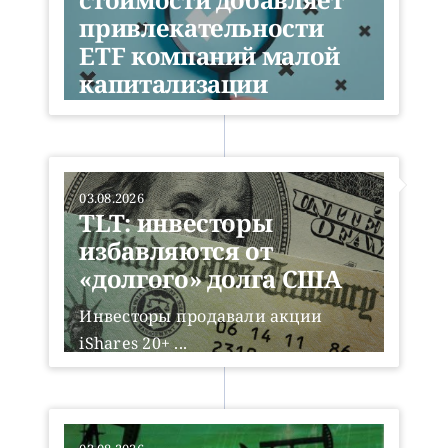
привлекательности
ETF компаний малой
капитализации
S&P 500 вырос примерно на ...
Читать далее
03.08.2026
TLT: инвесторы
избавляются от
«долгого» долга США
Инвесторы продавали акции
iShares 20+ ...
Читать далее