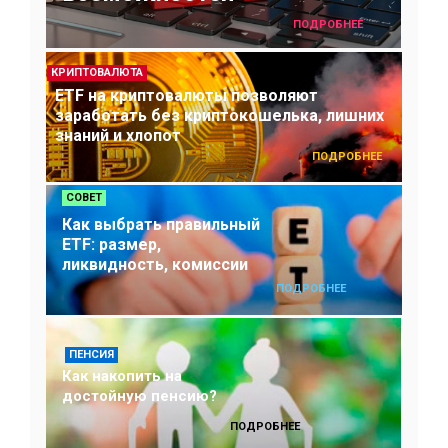
ПОДРОБНЕЕ
О ПРОЕКТЕ
КРИПТОВАЛЮТА
ETF на криптовалюты позволяют
заработать без криптокошелька, лишних
знаний и хлопот
ПОДРОБНЕЕ
СОВЕТ
Как выбрать правильный
ETF: размер,
ликвидность, комиссии
ПОДРОБНЕЕ
ПЕНСИЯ
Как накопить на
достойную пенсию?
ПОДРОБНЕЕ