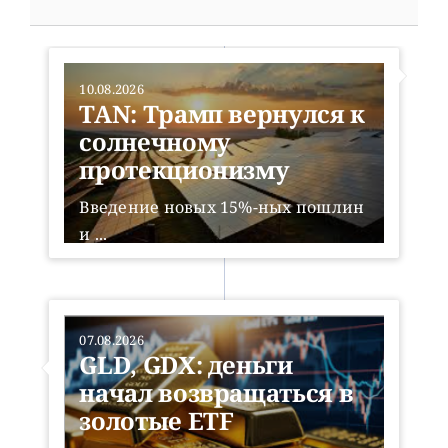
10.08.2026
TAN: Трамп вернулся к
солнечному
протекционизму
Введение новых 15%-ных пошлин
и ...
Читать далее
07.08.2026
GLD, GDX: деньги
начал возвращаться в
золотые ETF