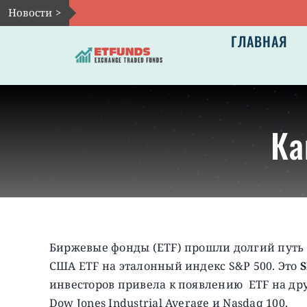
Skip
Новости >
to
ГЛАВНАЯ
content
Ка
Биржевые фонды (ETF) прошли долгий путь с 
США ETF на эталонный индекс S&P 500. Это
S
инвесторов привела к появлению ETF на др
Dow Jones Industrial Average и Nasdaq 100.