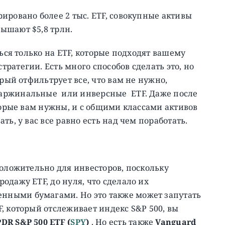
ировано более 2 тыс. ETF, совокупные активы
ышают $5,8 трлн.
ться только на ETF, которые подходят вашему
ратегии. Есть много способов сделать это, но
орый отфильтрует все, что вам не нужно,
аржинальные или инверсные ETF. Даже после
торые вам нужны, и с общими классами активов
ь, у вас все равно есть над чем поработать.
положительно для инвесторов, поскольку
одажу ETF, до нуля, что сделало их
ными бумагами. Но это также может запутать
, который отслеживает индекс S&P 500, вы
PDR S&P 500 ETF
(
SPY
)
. Но есть также
Vanguard