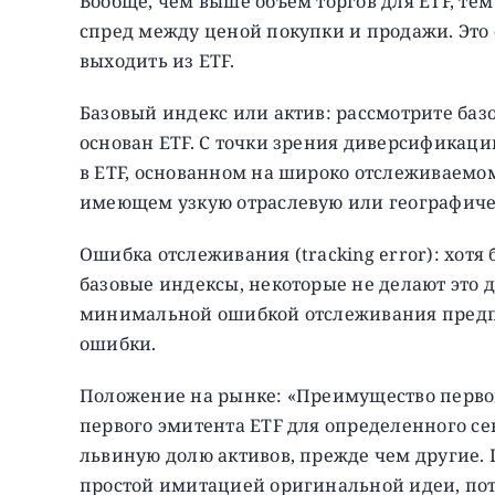
Вообще, чем выше объем торгов для ETF, те
спред между ценой покупки и продажи. Это
выходить из ETF.
Базовый индекс или актив: рассмотрите базо
основан ETF. С точки зрения диверсификац
в ETF, основанном на широко отслеживаемом
имеющем узкую отраслевую или географиче
Ошибка отслеживания (tracking error): хотя
базовые индексы, некоторые не делают это 
минимальной ошибкой отслеживания предпо
ошибки.
Положение на рынке: «Преимущество первоп
первого эмитента ETF для определенного се
львиную долю активов, прежде чем другие. 
простой имитацией оригинальной идеи, пото