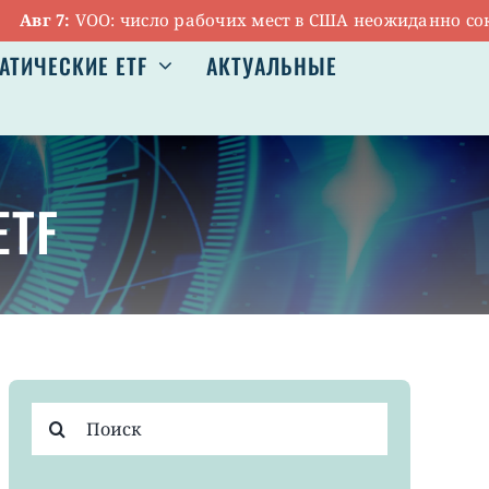
:
VOO: число рабочих мест в США неожиданно сократилос
АТИЧЕСКИЕ ETF
АКТУАЛЬНЫЕ
ETF
Результат
поиска: