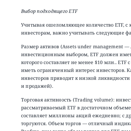
Выбор подходящего ETF
Учитывая ошеломляющее количество ETF, с 
инвесторам, важно учитывать следующие ф
Размер активов (Assets under management —
инвестиционным выбором, ETF должен имет
которого составляет не менее $10 млн.. ETF 
иметь ограниченный интерес инвесторов. Ка
инвесторов приводит к низкой ликвидност
и продажей).
Торговая активность (Trading volume): инве
рассматриваемый ETF в достаточном объеме
составляет миллионы акций ежедневно; с др
торгуются. Объем торгов — отличный индика