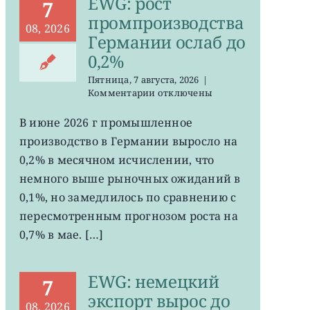
EWG: рост
7
промпроизводства
08, 2026
Германии ослаб до
0,2%
Пятница, 7 августа, 2026
|
к
Комментарии
отключены
записи
EWG:
В июне 2026 г промышленное
рост
производство в Германии выросло на
промпроизводства
Германии
0,2% в месячном исчислении, что
ослаб
немного выше рыночных ожиданий в
до
0,1%, но замедлилось по сравнению с
0,2%
пересмотренным прогнозом роста на
0,7% в мае. […]
EWG: немецкий
7
экспорт вырос до
08, 2026