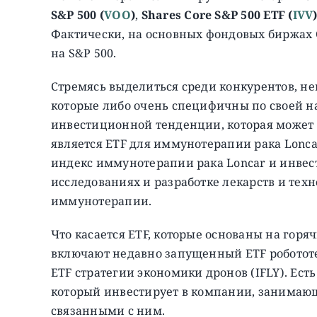
S&P 500 (
VOO
)
,
Shares Core S&P 500 ETF (
IVV
Фактически, на основных фондовых биржах
на S&P 500.
Стремясь выделиться среди конкурентов, не
которые либо очень специфичны по своей н
инвестиционной тенденции, которая может
является ETF для иммунотерапии рака Lonca
индекс иммунотерапии рака Loncar и инвест
исследованиях и разработке лекарств и тех
иммунотерапии.
Что касается ETF, которые основаны на го
включают недавно запущенный ETF робототе
ETF стратегии экономики дронов (IFLY). Есть
который инвестирует в компании, занимаю
связанными с ним.