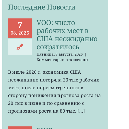
Последние Новости
VOO: число
7
рабочих мест в
08, 2026
США неожиданно
сократилось
Пятница, 7 августа, 2026
|
к
Комментарии
отключены
записи
VOO:
В июле 2026 г. экономика США
число
неожиданно потеряла 23 тыс рабочих
рабочих
мест
мест, после пересмотренного в
в
сторону понижения прогноза роста на
США
20 тыс в июне и по сравнению с
неожиданно
сократилось
прогнозами роста на 80 тыс. […]