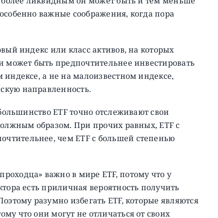
м более ликвидным он может быть и тем меньше
 особенно важные соображения, когда пора
вый индекс или класс активов, на которых
ии может быть предпочтительнее инвестировать
 индексе, а не на малоизвестном индексе,
скую направленность.
 большинство ETF точно отслеживают свои
должным образом. При прочих равных, ETF с
чтительнее, чем ETF с большей степенью
роходца» важно в мире ETF, потому что у
ктора есть приличная вероятность получить
Поэтому разумно избегать ETF, которые являются
му что они могут не отличаться от своих