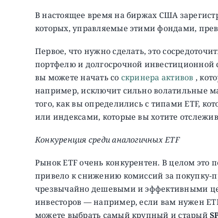
В настоящее время на биржах США зарегистр
которых, управляемые этими фондами, прев
Первое, что нужно сделать, это сосредоточи
портфелю и долгосрочной инвестиционной ст
вы можете начать со
скринера активов
, кот
например, исключит сильно волатильные м
того, как вы определились с типами ETF, ко
или индексами, которые вы хотите отслеживат
Конкуренция среди аналогичных ETF
Рынок ETF очень конкурентен. В целом это 
привело к снижению комиссий за покупку-пр
чрезвычайно дешевыми и эффективными цен
инвесторов — например, если вам нужен ETF
можете выбрать самый крупный и старый
S