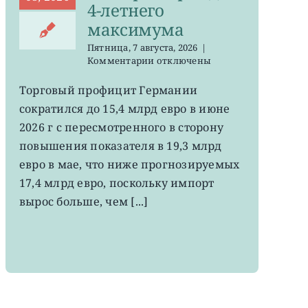
4-летнего
максимума
Пятница, 7 августа, 2026
|
к
Комментарии
отключены
записи
EWG:
Торговый профицит Германии
немецкий
сократился до 15,4 млрд евро в июне
экспорт
вырос
2026 г с пересмотренного в сторону
до
повышения показателя в 19,3 млрд
4-
евро в мае, что ниже прогнозируемых
летнего
максимума
17,4 млрд евро, поскольку импорт
вырос больше, чем [...]