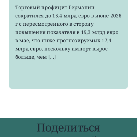
EWG:
Торговый профицит Германии
немецкий
сократился до 15,4 млрд евро в июне 2026
экспорт
вырос
г с пересмотренного в сторону
до
повышения показателя в 19,3 млрд евро
4-
в мае, что ниже прогнозируемых 17,4
летнего
максимума
млрд евро, поскольку импорт вырос
больше, чем [...]
Поделиться