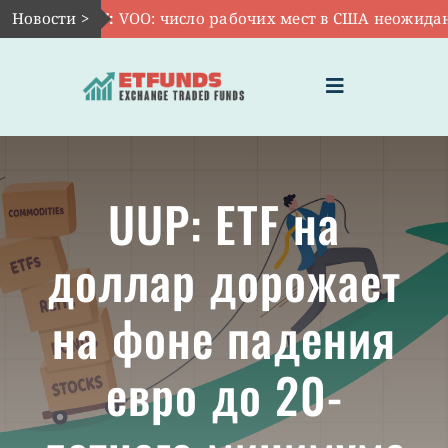
Skip
Новости >
Авг 7:
VOO: число рабочих мест в США неожиданно
to
content
Toggle
Navigation
ГЛАВНАЯ
UUP: ETF на
ЧТО ТАКОЕ ETF
доллар дорожает
ИНВЕСТИЦИИ В ETF
на фоне падения
ТЕМАТИЧЕСКИЕ ETF
евро до 20-
АКТУАЛЬНЫЕ