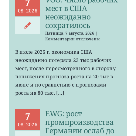
7
мест в США
08, 2026
неожиданно
сократилось
Пятница, 7 августа, 2026
|
к
Комментарии
отключены
записи
VOO:
В июле 2026 г. экономика США
число
неожиданно потеряла 23 тыс рабочих
рабочих
мест
мест, после пересмотренного в сторону
в
понижения прогноза роста на 20 тыс в
США
июне и по сравнению с прогнозами
неожиданно
сократилось
роста на 80 тыс. […]
EWG: рост
7
промпроизводства
08, 2026
Германии ослаб до