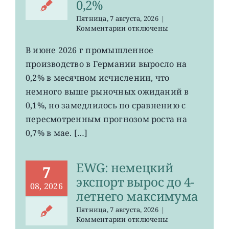
0,2%
Пятница, 7 августа, 2026
|
к
Комментарии
отключены
записи
EWG:
В июне 2026 г промышленное
рост
производство в Германии выросло на
промпроизводства
Германии
0,2% в месячном исчислении, что
ослаб
немного выше рыночных ожиданий в
до
0,1%, но замедлилось по сравнению с
0,2%
пересмотренным прогнозом роста на
0,7% в мае. […]
EWG: немецкий
7
экспорт вырос до 4-
08, 2026
летнего максимума
Пятница, 7 августа, 2026
|
к
Комментарии
отключены
записи