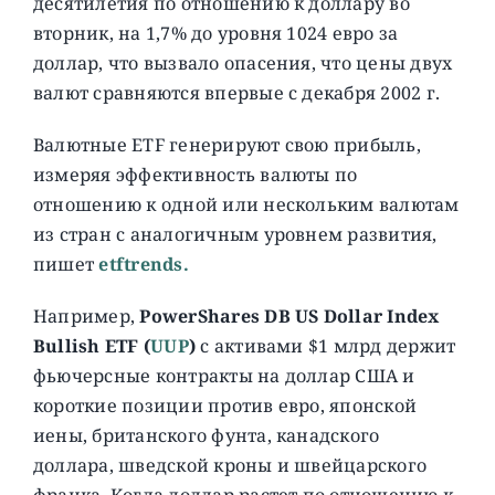
десятилетия по отношению к доллару во
вторник, на 1,7% до уровня 1024 евро за
доллар, что вызвало опасения, что цены двух
валют сравняются впервые с декабря 2002 г.
Валютные ETF генерируют свою прибыль,
измеряя эффективность валюты по
отношению к одной или нескольким валютам
из стран с аналогичным уровнем развития,
пишет
etftrends.
Например,
PowerShares DB US Dollar Index
Bullish ETF (
UUP
)
с активами $1 млрд держит
фьючерсные контракты на доллар США и
короткие позиции против евро, японской
иены, британского фунта, канадского
доллара, шведской кроны и швейцарского
франка. Когда доллар растет по отношению к