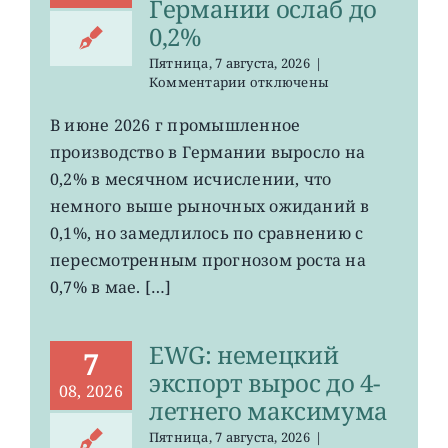
Германии ослаб до
0,2%
Пятница, 7 августа, 2026
|
к
Комментарии
отключены
записи
EWG:
В июне 2026 г промышленное
рост
производство в Германии выросло на
промпроизводства
Германии
0,2% в месячном исчислении, что
ослаб
немного выше рыночных ожиданий в
до
0,1%, но замедлилось по сравнению с
0,2%
пересмотренным прогнозом роста на
0,7% в мае. […]
EWG: немецкий
7
экспорт вырос до 4-
08, 2026
летнего максимума
Пятница, 7 августа, 2026
|