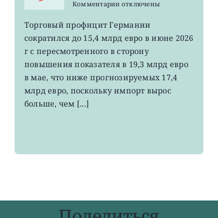
к
Комментарии
отключены
записи
EWG:
Торговый профицит Германии
немецкий
сократился до 15,4 млрд евро в июне 2026
экспорт
вырос
г с пересмотренного в сторону
до
повышения показателя в 19,3 млрд евро
4-
в мае, что ниже прогнозируемых 17,4
летнего
максимума
млрд евро, поскольку импорт вырос
больше, чем [...]
Поделиться