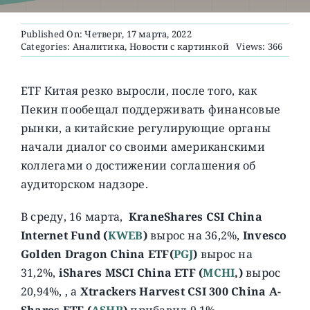
Published On: Четверг, 17 марта, 2022
О ПРОЕКТЕ
Categories:
Аналитика
,
Новости с картинкой
Views: 366
ETF Китая резко выросли, после того, как
Пекин пообещал поддерживать финансовые
рынки, а китайские регулирующие органы
начали диалог со своими американскими
коллегами о достижении соглашения об
аудиторском надзоре.
В среду, 16 марта,
KraneShares CSI China
Internet Fund (
KWEB
)
вырос на 36,2%,
Invesco
Golden Dragon China ETF(
PGJ
)
вырос на
31,2%,
iShares MSCI China ETF (
MCHI
,)
вырос
20,94%, , а
Xtrackers Harvest CSI 300 China A-
Shares ETF
(
ASHR
)
прибавил 9,1%.