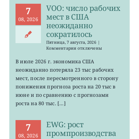
VOO: число рабочих
7
мест в США
08, 2026
неожиданно
сократилось
Пятница, 7 августа, 2026
|
к
Комментарии
отключены
записи
VOO:
В июле 2026 г. экономика США
число
неожиданно потеряла 23 тыс рабочих
рабочих
мест
мест, после пересмотренного в сторону
в
понижения прогноза роста на 20 тыс в
США
июне и по сравнению с прогнозами
неожиданно
сократилось
роста на 80 тыс. […]
EWG: рост
7
промпроизводства
08, 2026