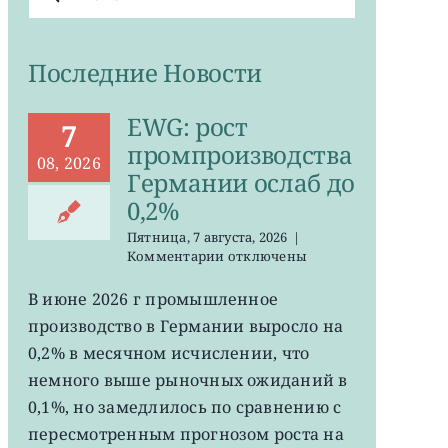
поиска:
Последние Новости
EWG: рост
7
промпроизводства
08, 2026
Германии ослаб до
0,2%
Пятница, 7 августа, 2026
|
к
Комментарии
отключены
записи
EWG:
В июне 2026 г промышленное
рост
производство в Германии выросло на
промпроизводства
Германии
0,2% в месячном исчислении, что
ослаб
немного выше рыночных ожиданий в
до
0,1%, но замедлилось по сравнению с
0,2%
пересмотренным прогнозом роста на