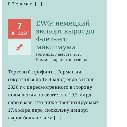
0,7% в мае. […]
EWG: немецкий
7
экспорт вырос до
08, 2026
4-летнего
максимума
Пятница, 7 августа, 2026
|
к
Комментарии
отключены
записи
EWG:
Торговый профицит Германии
немецкий
сократился до 15,4 млрд евро в июне
экспорт
вырос
2026 г с пересмотренного в сторону
до
повышения показателя в 19,3 млрд
4-
евро в мае, что ниже прогнозируемых
летнего
максимума
17,4 млрд евро, поскольку импорт
вырос больше, чем [...]