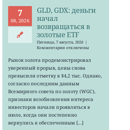
GLD, GDX: деньги
7
начал
08, 2026
возвращаться в
золотые ETF
Пятница, 7 августа, 2026
|
к
Комментарии
отключены
записи
GLD,
Рынок золота продемонстрировал
GDX:
уверенный прорыв, цены снова
деньги
начал
превысили отметку в $4,2 тыс. Однако,
возвращаться
согласно последним данным
в
Всемирного совета по золоту (WGC),
золотые
ETF
признаки возобновления интереса
инвесторов начали проявляться в
июле, когда они постепенно
вернулись к обеспеченным [...]