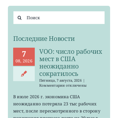
Результат
поиска:
Последние Новости
VOO: число рабочих
7
мест в США
08, 2026
неожиданно
сократилось
Пятница, 7 августа, 2026
|
к
Комментарии
отключены
записи
VOO:
В июле 2026 г. экономика США
число
неожиданно потеряла 23 тыс рабочих
рабочих
мест
мест, после пересмотренного в сторону
в
понижения прогноза роста на 20 тыс в