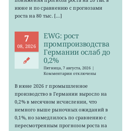
США
июне и по сравнению с прогнозами
неожиданно
сократилось
роста на 80 тыс. […]
EWG: рост
7
промпроизводства
08, 2026
Германии ослаб до
0,2%
Пятница, 7 августа, 2026
|
к
Комментарии
отключены
записи
EWG:
В июне 2026 г промышленное
рост
производство в Германии выросло на
промпроизводства
Германии
0,2% в месячном исчислении, что
ослаб
немного выше рыночных ожиданий в
до
0,1%, но замедлилось по сравнению с
0,2%
пересмотренным прогнозом роста на