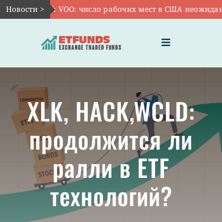
Skip
Новости >
Авг 7:
VOO: число рабочих мест в США неожиданно 
to
content
Toggle
Navigation
ГЛАВНАЯ
XLK, HACK,WCLD:
ЧТО ТАКОЕ ETF
продолжится ли
ИНВЕСТИЦИИ В ETF
ралли в ETF
ТЕМАТИЧЕСКИЕ ETF
технологий?
АКТУАЛЬНЫЕ