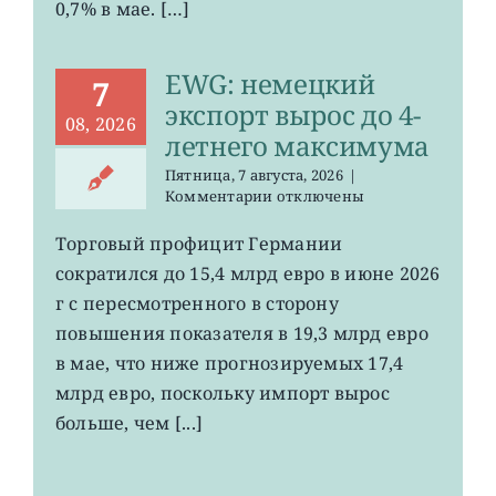
0,7% в мае. […]
EWG: немецкий
7
экспорт вырос до 4-
08, 2026
летнего максимума
Пятница, 7 августа, 2026
|
к
Комментарии
отключены
записи
EWG:
Торговый профицит Германии
немецкий
сократился до 15,4 млрд евро в июне 2026
экспорт
вырос
г с пересмотренного в сторону
до
повышения показателя в 19,3 млрд евро
4-
в мае, что ниже прогнозируемых 17,4
летнего
максимума
млрд евро, поскольку импорт вырос
больше, чем [...]