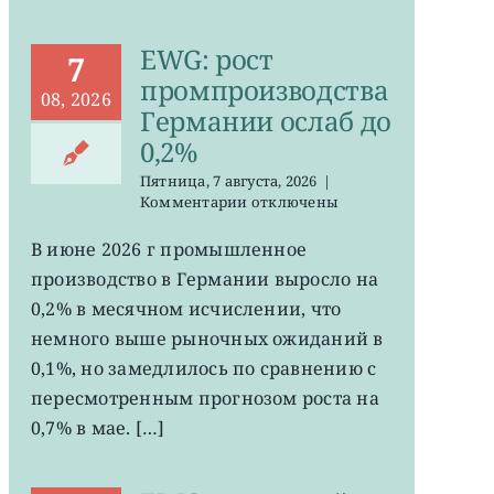
EWG: рост
7
промпроизводства
08, 2026
Германии ослаб до
0,2%
Пятница, 7 августа, 2026
|
к
Комментарии
отключены
записи
EWG:
В июне 2026 г промышленное
рост
производство в Германии выросло на
промпроизводства
Германии
0,2% в месячном исчислении, что
ослаб
немного выше рыночных ожиданий в
до
0,1%, но замедлилось по сравнению с
0,2%
пересмотренным прогнозом роста на
0,7% в мае. […]