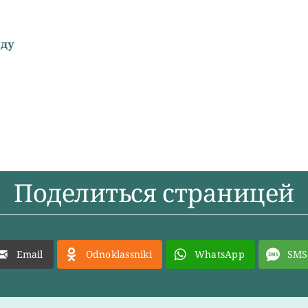
оду
Поделиться страницей
Email
Odnoklassniki
WhatsApp
SMS