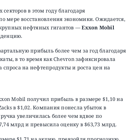
 секторов в этом году благодаря
о мере восстановления экономики. Ожидается,
 крупных нефтяных гигантов —
Exxon Mobil
нденцию.
артальную прибыль более чем за год благодаря
каты, в то время как Chevron зафиксировала
а спроса на нефтепродукты и роста цен на
on Mobil получил прибыль в размере $1,10 на
cks в $1,02. Компания понесла убыток в
Выручка увеличилась более чем вдвое по
,74 млрд и превысила оценку в $63,73 млрд.
змере $1,71 на акцию, превзойдя прогнозную