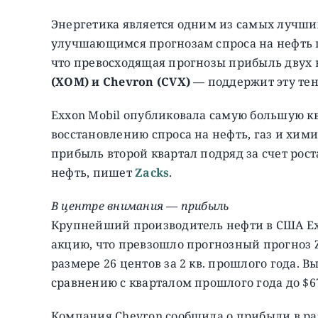
Энергетика является одним из самых лучших
улучшающимся прогнозам спроса на нефть п
что превосходящая прогнозы прибыль двух
(XOM) и Chevron (CVX)
— поддержит эту те
Exxon Mobil опубликовала самую большую кв
восстановлению спроса на нефть, газ и хими
прибыль второй квартал подряд за счет рост
нефть, пишет
Zacks
.
В центре внимания — прибыль
Крупнейший производитель нефти в США Exx
акцию, что превзошло прогнозный прогноз Za
размере 26 центов за 2 кв. прошлого года. 
сравнению с кварталом прошлого года до $67
Компания Chevron сообщила о прибыли в ра