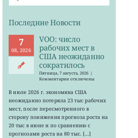
поиска:
Последние Новости
VOO: число
7
рабочих мест в
08, 2026
США неожиданно
сократилось
Пятница, 7 августа, 2026
|
к
Комментарии
отключены
записи
VOO:
В июле 2026 г. экономика США
число
неожиданно потеряла 23 тыс рабочих
рабочих
мест
мест, после пересмотренного в
в
сторону понижения прогноза роста на
США
20 тыс в июне и по сравнению с
неожиданно
сократилось
прогнозами роста на 80 тыс. […]