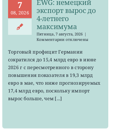
EWG: немецкий
7
экспорт вырос до
08, 2026
4-летнего
максимума
Пятница, 7 августа, 2026
|
к
Комментарии
отключены
записи
EWG:
Торговый профицит Германии
немецкий
сократился до 15,4 млрд евро в июне
экспорт
вырос
2026 г с пересмотренного в сторону
до
повышения показателя в 19,3 млрд
4-
евро в мае, что ниже прогнозируемых
летнего
максимума
17,4 млрд евро, поскольку импорт
вырос больше, чем [...]