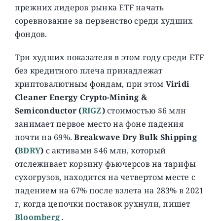
прежних лидеров рынка ETF начать
cоревнование за первенство среди худших
фондов.
Три худших показателя в этом году среди ETF
без кредитного плеча принадлежат
криптовалютным фондам, при этом
Viridi
Cleaner Energy Crypto-Mining &
Semiconductor (
RIGZ
)
стоимостью $6 млн
занимает первое место на фоне падения
почти на 69%.
Breakwave Dry Bulk Shipping
(
BDRY
)
с активами $46 млн, который
отслеживает корзину фьючерсов на тарифы
сухогрузов, находится на четвертом месте с
падением на 67% после взлета на 283% в 2021
г, когда цепочки поставок рухнули, пишет
Bloomberg
.