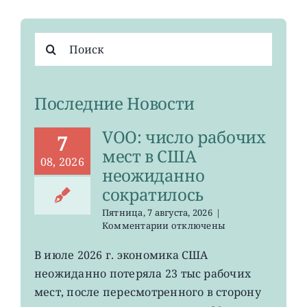
Результат
поиска:
Последние Новости
VOO: число рабочих
7
мест в США
08, 2026
неожиданно
сократилось
Пятница, 7 августа, 2026
|
к
Комментарии
отключены
записи
VOO:
В июле 2026 г. экономика США
число
неожиданно потеряла 23 тыс рабочих
рабочих
мест
мест, после пересмотренного в сторону
в