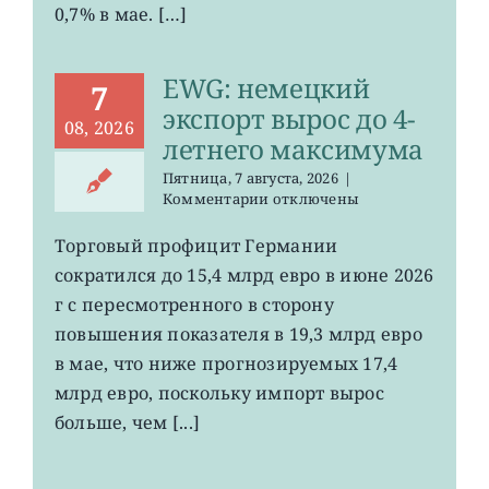
0,7% в мае. […]
EWG: немецкий
7
экспорт вырос до 4-
08, 2026
летнего максимума
Пятница, 7 августа, 2026
|
к
Комментарии
отключены
записи
EWG:
Торговый профицит Германии
немецкий
сократился до 15,4 млрд евро в июне 2026
экспорт
вырос
г с пересмотренного в сторону
до
повышения показателя в 19,3 млрд евро
4-
в мае, что ниже прогнозируемых 17,4
летнего
максимума
млрд евро, поскольку импорт вырос
больше, чем [...]