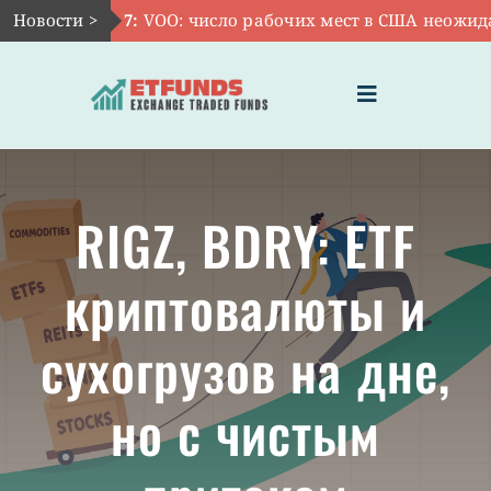
Skip
Новости >
Авг 7:
VOO: число рабочих мест в США неожиданн
to
content
Toggle
Navigation
ГЛАВНАЯ
RIGZ, BDRY: ETF
ЧТО ТАКОЕ ETF
криптовалюты и
ИНВЕСТИЦИИ В ETF
сухогрузов на дне,
ТЕМАТИЧЕСКИЕ ETF
но с чистым
АКТУАЛЬНЫЕ