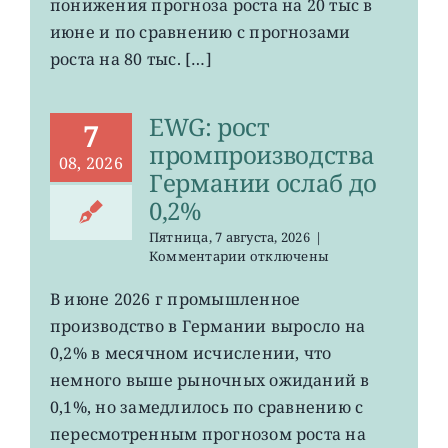
понижения прогноза роста на 20 тыс в
США
июне и по сравнению с прогнозами
неожиданно
сократилось
роста на 80 тыс. […]
EWG: рост
7
промпроизводства
08, 2026
Германии ослаб до
0,2%
Пятница, 7 августа, 2026
|
к
Комментарии
отключены
записи
EWG:
В июне 2026 г промышленное
рост
производство в Германии выросло на
промпроизводства
Германии
0,2% в месячном исчислении, что
ослаб
немного выше рыночных ожиданий в
до
0,1%, но замедлилось по сравнению с
0,2%
пересмотренным прогнозом роста на