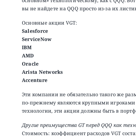
основном» технологическому, как с QQQ. Во
вы не найдете на QQQ просто из-за их листи
Основные акции VGT:
Salesforce
ServiceNow
IBM
AMD
Oracle
Arista Networks
Accenture
Эти компании не обязательно такого же раз
по-прежнему являются крупными игроками в 
технологии, эти акции должны быть в портф
Другие преимущества GT перед QQQ как техн
Стоимость: коэффициент расходов VGT соста