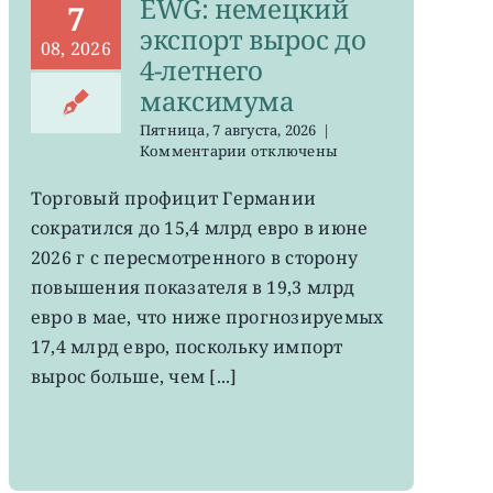
EWG: немецкий
7
экспорт вырос до
08, 2026
4-летнего
максимума
Пятница, 7 августа, 2026
|
к
Комментарии
отключены
записи
EWG:
Торговый профицит Германии
немецкий
сократился до 15,4 млрд евро в июне
экспорт
вырос
2026 г с пересмотренного в сторону
до
повышения показателя в 19,3 млрд
4-
евро в мае, что ниже прогнозируемых
летнего
максимума
17,4 млрд евро, поскольку импорт
вырос больше, чем [...]