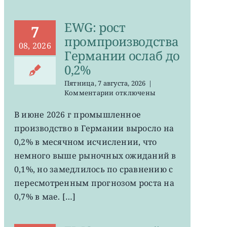
EWG: рост
7
промпроизводства
08, 2026
Германии ослаб до
0,2%
Пятница, 7 августа, 2026
|
к
Комментарии
отключены
записи
EWG:
В июне 2026 г промышленное
рост
производство в Германии выросло на
промпроизводства
Германии
0,2% в месячном исчислении, что
ослаб
немного выше рыночных ожиданий в
до
0,1%, но замедлилось по сравнению с
0,2%
пересмотренным прогнозом роста на
0,7% в мае. […]