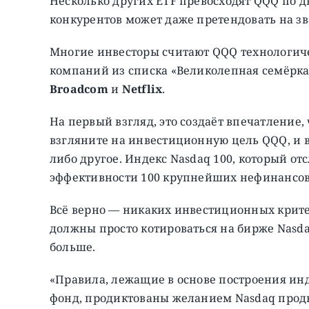
Несколько других ETF превосходят QQQ по д
конкурентов может даже претендовать на зв
Многие инвесторы считают QQQ технологичес
компаний из списка «Великолепная семёрка
Broadcom
и
Netflix
.
На первый взгляд, это создаёт впечатление,
взгляните на инвестиционную цель QQQ, и вы
либо другое. Индекс Nasdaq 100, который о
эффективности 100 крупнейших нефинансов
Всё верно — никаких инвестиционных крите
должны просто котироваться на бирже Nasd
больше.
«Правила, лежащие в основе построения инд
фонд, продиктованы желанием Nasdaq прод