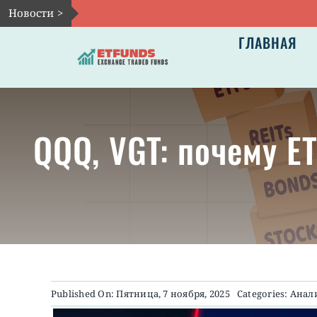
Skip
Новости >
to
ГЛАВНАЯ
content
QQQ, VGT: почему E
Published On: Пятница, 7 ноября, 2025
Categories:
Анал