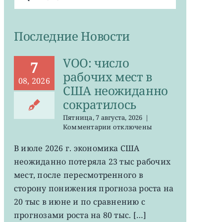
поиска:
Последние Новости
VOO: число
7
рабочих мест в
08, 2026
США неожиданно
сократилось
Пятница, 7 августа, 2026
|
к
Комментарии
отключены
записи
VOO:
В июле 2026 г. экономика США
число
неожиданно потеряла 23 тыс рабочих
рабочих
мест
мест, после пересмотренного в
в
сторону понижения прогноза роста на
США
20 тыс в июне и по сравнению с
неожиданно
сократилось
прогнозами роста на 80 тыс. […]