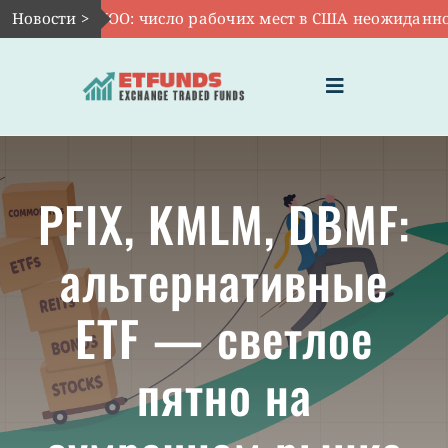
Skip
Авг 7:
Новости >
VOO: число рабочих мест в США неожиданно сок
to
content
Toggle
Navigation
ГЛАВНАЯ
PFIX, KMLM, DBMF:
ЧТО ТАКОЕ ETF
альтернативные
ИНВЕСТИЦИИ В ETF
ETF — светлое
ТЕМАТИЧЕСКИЕ ETF
пятно на
АКТУАЛЬНЫЕ