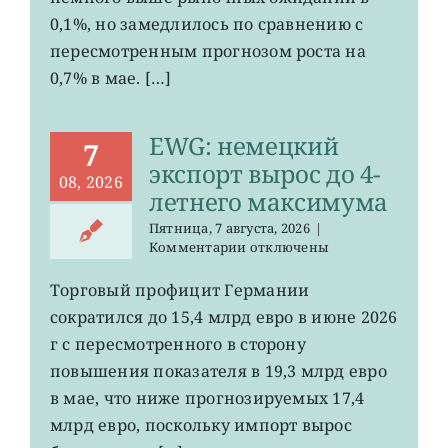
до
0,1%, но замедлилось по сравнению с
0,2%
пересмотренным прогнозом роста на
0,7% в мае. […]
EWG: немецкий
7
экспорт вырос до 4-
08, 2026
летнего максимума
Пятница, 7 августа, 2026
|
к
Комментарии
отключены
записи
EWG:
Торговый профицит Германии
немецкий
сократился до 15,4 млрд евро в июне 2026
экспорт
вырос
г с пересмотренного в сторону
до
повышения показателя в 19,3 млрд евро
4-
в мае, что ниже прогнозируемых 17,4
летнего
максимума
млрд евро, поскольку импорт вырос