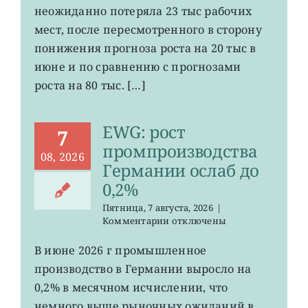
число
неожиданно потеряла 23 тыс рабочих
рабочих
мест
мест, после пересмотренного в сторону
в
понижения прогноза роста на 20 тыс в
США
июне и по сравнению с прогнозами
неожиданно
сократилось
роста на 80 тыс. […]
EWG: рост
7
промпроизводства
08, 2026
Германии ослаб до
0,2%
Пятница, 7 августа, 2026
|
к
Комментарии
отключены
записи
EWG:
В июне 2026 г промышленное
рост
производство в Германии выросло на
промпроизводства
Германии
0,2% в месячном исчислении, что
ослаб
немного выше рыночных ожиданий в