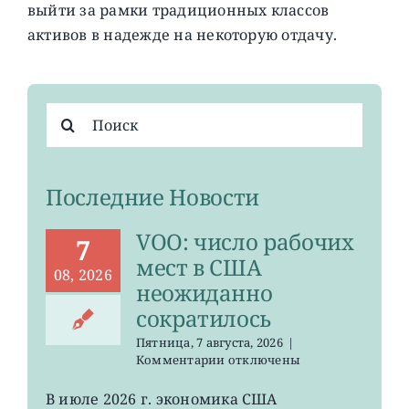
выйти за рамки традиционных классов
активов в надежде на некоторую отдачу.
Результат
поиска:
Последние Новости
VOO: число рабочих
7
мест в США
08, 2026
неожиданно
сократилось
Пятница, 7 августа, 2026
|
к
Комментарии
отключены
записи
VOO:
В июле 2026 г. экономика США