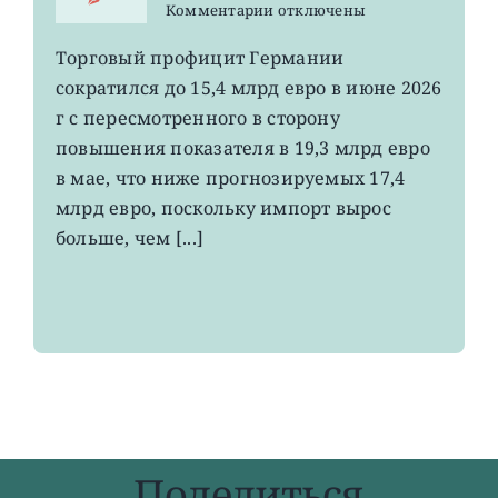
к
Комментарии
отключены
записи
EWG:
Торговый профицит Германии
немецкий
сократился до 15,4 млрд евро в июне 2026
экспорт
вырос
г с пересмотренного в сторону
до
повышения показателя в 19,3 млрд евро
4-
в мае, что ниже прогнозируемых 17,4
летнего
максимума
млрд евро, поскольку импорт вырос
больше, чем [...]
Поделиться