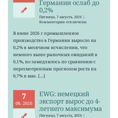
Германии ослаб до
0,2%
Пятница, 7 августа, 2026
|
к
Комментарии
отключены
записи
EWG:
В июне 2026 г промышленное
рост
производство в Германии выросло на
промпроизводства
Германии
0,2% в месячном исчислении, что
ослаб
немного выше рыночных ожиданий в
до
0,1%, но замедлилось по сравнению с
0,2%
пересмотренным прогнозом роста на
0,7% в мае. […]
EWG: немецкий
7
экспорт вырос до 4-
08, 2026
летнего максимума
Пятница, 7 августа, 2026
|