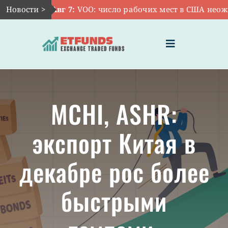
Skip
Новости >
Авг 7:
VOO: число рабочих мест в США неожид
to
content
Toggle
Navigation
ГЛАВНАЯ
MCHI, ASHR:
ЧТО ТАКОЕ ETF
экспорт Китая в
ИНВЕСТИЦИИ В ETF
декабре рос более
ТЕМАТИЧЕСКИЕ ETF
быстрыми
АКТУАЛЬНЫЕ