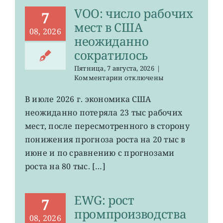
VOO: число рабочих
7
мест в США
08, 2026
неожиданно
сократилось
Пятница, 7 августа, 2026
|
к
Комментарии
отключены
записи
VOO:
В июле 2026 г. экономика США
число
неожиданно потеряла 23 тыс рабочих
рабочих
мест
мест, после пересмотренного в сторону
в
понижения прогноза роста на 20 тыс в
США
июне и по сравнению с прогнозами
неожиданно
сократилось
роста на 80 тыс. […]
EWG: рост
7
промпроизводства
08, 2026