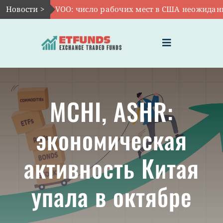
Skip
Новости >
Авг 7:
VOO: число рабочих мест в США неожиданно с
to
content
Toggle
Navigation
ГЛАВНАЯ
MCHI, ASHR:
ЧТО ТАКОЕ ETF
экономическая
ИНВЕСТИЦИИ В ETF
активность Китая
ТЕМАТИЧЕСКИЕ ETF
упала в октябре
АКТУАЛЬНЫЕ