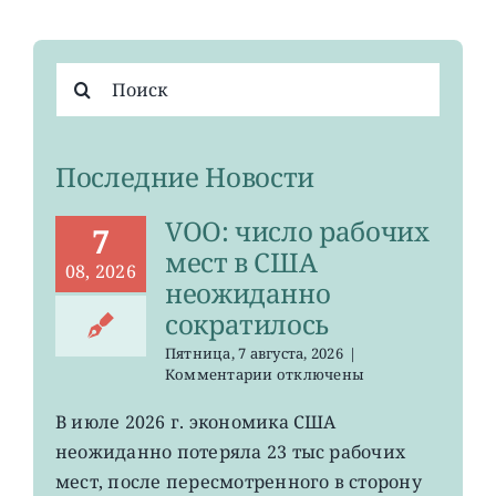
Результат
поиска:
Последние Новости
VOO: число рабочих
7
мест в США
08, 2026
неожиданно
сократилось
Пятница, 7 августа, 2026
|
к
Комментарии
отключены
записи
VOO:
В июле 2026 г. экономика США
число
неожиданно потеряла 23 тыс рабочих
рабочих
мест
мест, после пересмотренного в сторону