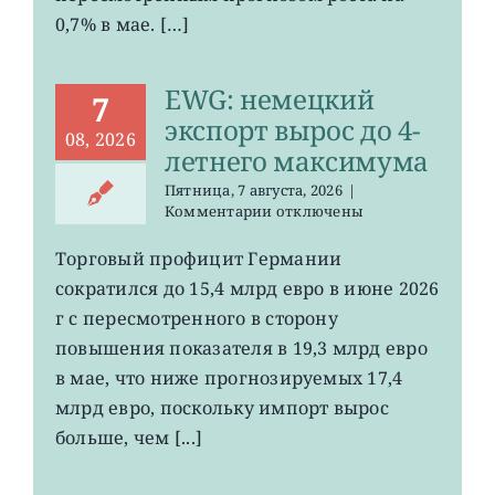
0,7% в мае. […]
EWG: немецкий
7
экспорт вырос до 4-
08, 2026
летнего максимума
Пятница, 7 августа, 2026
|
к
Комментарии
отключены
записи
EWG:
Торговый профицит Германии
немецкий
сократился до 15,4 млрд евро в июне 2026
экспорт
вырос
г с пересмотренного в сторону
до
повышения показателя в 19,3 млрд евро
4-
в мае, что ниже прогнозируемых 17,4
летнего
максимума
млрд евро, поскольку импорт вырос
больше, чем [...]