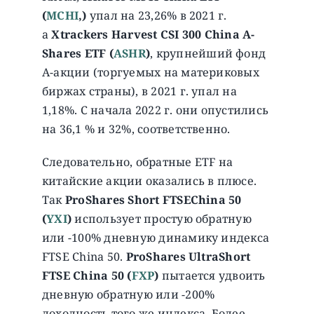
(
MCHI
,)
упал на 23,26% в 2021 г.
а
Xtrackers Harvest CSI 300 China A-
Shares ETF
(
ASHR
)
, крупнейший фонд
A-акции (торгуемых на материковых
биржах страны), в 2021 г. упал на
1,18%. C начала 2022 г. они опустились
на 36,1 % и 32%, соответственно.
Cледовательно, обратные ETF на
китайские акции оказались в плюсе.
Так
ProShares Short FTSEChina 50
(
YXI
)
использует простую обратную
или -100% дневную динамику индекса
FTSE China 50.
ProShares UltraShort
FTSE China 50 (
F
XP
)
пытается удвоить
дневную обратную или -200%
доходность того же индекса. Более