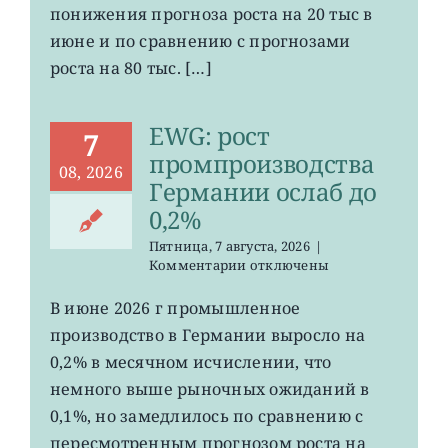
в
понижения прогноза роста на 20 тыс в
США
июне и по сравнению с прогнозами
неожиданно
сократилось
роста на 80 тыс. […]
EWG: рост
7
промпроизводства
08, 2026
Германии ослаб до
0,2%
Пятница, 7 августа, 2026
|
к
Комментарии
отключены
записи
EWG:
В июне 2026 г промышленное
рост
производство в Германии выросло на
промпроизводства
Германии
0,2% в месячном исчислении, что
ослаб
немного выше рыночных ожиданий в
до
0,1%, но замедлилось по сравнению с
0,2%
пересмотренным прогнозом роста на