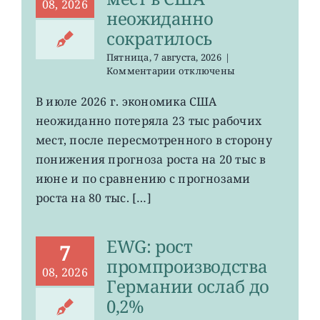
08, 2026
неожиданно
сократилось
Пятница, 7 августа, 2026
|
к
Комментарии
отключены
записи
VOO:
В июле 2026 г. экономика США
число
неожиданно потеряла 23 тыс рабочих
рабочих
мест
мест, после пересмотренного в сторону
в
понижения прогноза роста на 20 тыс в
США
июне и по сравнению с прогнозами
неожиданно
сократилось
роста на 80 тыс. […]
EWG: рост
7
промпроизводства
08, 2026
Германии ослаб до
0,2%