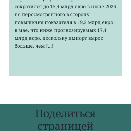
немецкий
сократился до 15,4 млрд евро в июне 2026
экспорт
вырос
г с пересмотренного в сторону
до
повышения показателя в 19,3 млрд евро
4-
в мае, что ниже прогнозируемых 17,4
летнего
максимума
млрд евро, поскольку импорт вырос
больше, чем [...]
Поделиться
страницей