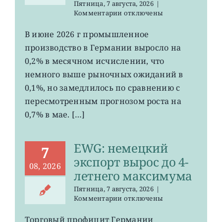
Пятница, 7 августа, 2026
|
к
Комментарии
отключены
записи
EWG:
В июне 2026 г промышленное
рост
производство в Германии выросло на
промпроизводства
Германии
0,2% в месячном исчислении, что
ослаб
немного выше рыночных ожиданий в
до
0,1%, но замедлилось по сравнению с
0,2%
пересмотренным прогнозом роста на
0,7% в мае. […]
EWG: немецкий
7
экспорт вырос до 4-
08, 2026
летнего максимума
Пятница, 7 августа, 2026
|
к
Комментарии
отключены
записи
EWG:
Торговый профицит Германии