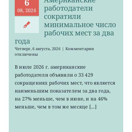
6
работодатели
08, 2026
сократили
минимальное число
рабочих мест за два
года
к
Четверг, 6 августа, 2026
|
Комментарии
записи
отключены
Американские
работодатели
В июле 2026 г. американские
сократили
работодатели объявили о 33 429
минимальное
число
сокращениях рабочих мест, что является
рабочих
наименьшим показателем за два года,
мест
на 27% меньше, чем в июне, и на 46%
за
два
меньше, чем в том же месяце [...]
года