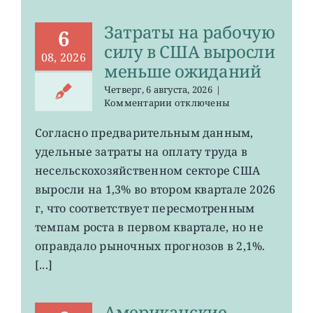
57
Затраты на рабочую
лет
6
силу в США выросли
08, 2026
меньше ожиданий
Четверг, 6 августа, 2026
|
к
Комментарии
отключены
записи
Затраты
Согласно предварительным данным,
на
удельные затраты на оплату труда в
рабочую
силу
несельскохозяйственном секторе США
в
выросли на 1,3% во втором квартале 2026
США
г, что соответствует пересмотренным
выросли
меньше
темпам роста в первом квартале, но не
ожиданий
оправдало рыночных прогнозов в 2,1%.
[...]
Американские