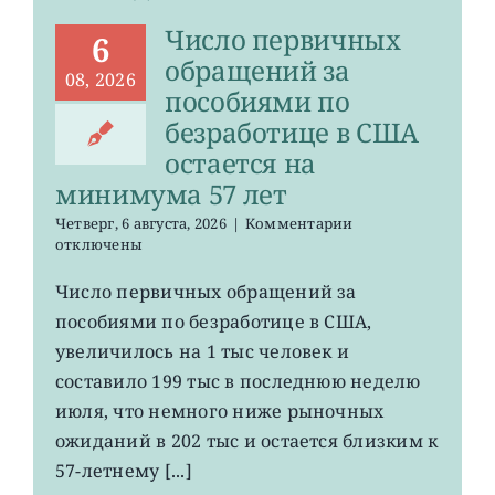
Число первичных
6
обращений за
08, 2026
пособиями по
безработице в США
остается на
минимума 57 лет
к
Четверг, 6 августа, 2026
|
Комментарии
записи
отключены
Число
первичных
Число первичных обращений за
обращений
пособиями по безработице в США,
за
пособиями
увеличилось на 1 тыс человек и
по
составило 199 тыс в последнюю неделю
безработице
июля, что немного ниже рыночных
в
США
ожиданий в 202 тыс и остается близким к
остается
57-летнему [...]
на
минимума