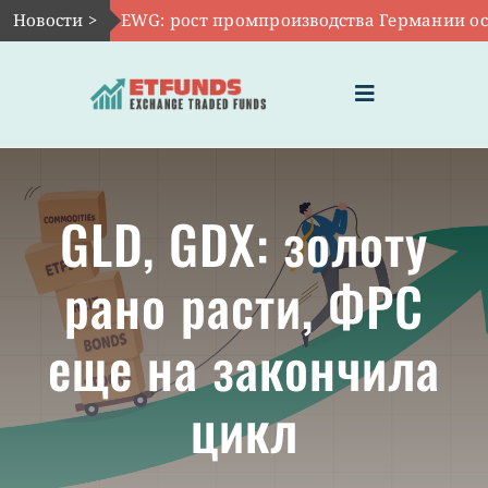
Skip
Новости >
Авг 7:
EWG: рост промпроизводства Германии ослаб 
to
content
Toggle
Navigation
ГЛАВНАЯ
GLD, GDX: золоту
ЧТО ТАКОЕ ETF
рано расти, ФРС
ИНВЕСТИЦИИ В ETF
еще на закончила
ТЕМАТИЧЕСКИЕ ETF
цикл
АКТУАЛЬНЫЕ