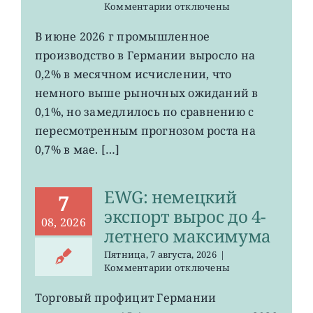
к
Комментарии
отключены
записи
EWG:
В июне 2026 г промышленное
рост
производство в Германии выросло на
промпроизводства
Германии
0,2% в месячном исчислении, что
ослаб
немного выше рыночных ожиданий в
до
0,1%, но замедлилось по сравнению с
0,2%
пересмотренным прогнозом роста на
0,7% в мае. […]
EWG: немецкий
7
экспорт вырос до 4-
08, 2026
летнего максимума
Пятница, 7 августа, 2026
|
к
Комментарии
отключены
записи
EWG:
Торговый профицит Германии
немецкий