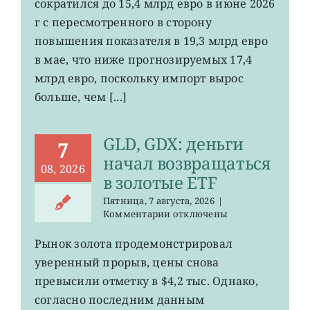
сократился до 15,4 млрд евро в июне 2026
экспорт
вырос
г с пересмотренного в сторону
до
повышения показателя в 19,3 млрд евро
4-
в мае, что ниже прогнозируемых 17,4
летнего
максимума
млрд евро, поскольку импорт вырос
больше, чем [...]
GLD, GDX: деньги
7
начал возвращаться
08, 2026
в золотые ETF
Пятница, 7 августа, 2026
|
к
Комментарии
отключены
записи
GLD,
Рынок золота продемонстрировал
GDX:
уверенный прорыв, цены снова
деньги
начал
превысили отметку в $4,2 тыс. Однако,
возвращаться
согласно последним данным
в