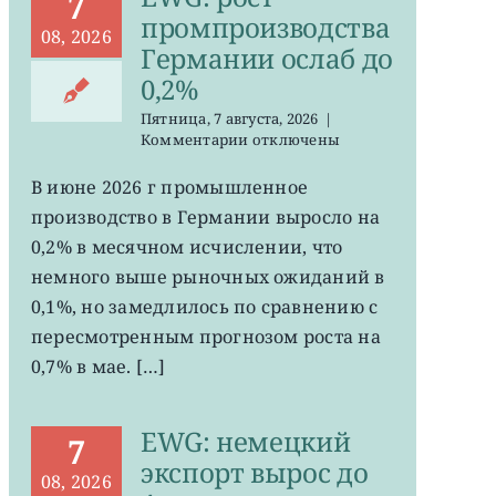
7
промпроизводства
08, 2026
Германии ослаб до
0,2%
Пятница, 7 августа, 2026
|
к
Комментарии
отключены
записи
EWG:
В июне 2026 г промышленное
рост
производство в Германии выросло на
промпроизводства
Германии
0,2% в месячном исчислении, что
ослаб
немного выше рыночных ожиданий в
до
0,1%, но замедлилось по сравнению с
0,2%
пересмотренным прогнозом роста на
0,7% в мае. […]
EWG: немецкий
7
экспорт вырос до
08, 2026