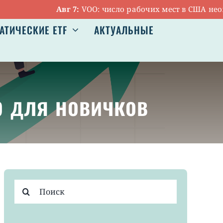
Авг 7:
VOO: число рабочих мест в США неожида
АТИЧЕСКИЕ ETF
АКТУАЛЬНЫЕ
р для новичков
Результат
поиска: