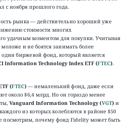
ал с ноября прошлого года.
ность рынка — действительно хороший уже
снижению стоимости многих
его удачным моментом для покупки. Учитывая
 моложе и не боятся занимать более
ь один биржевой фонд, который является
CI Information Technology Index ETF (
FTEC
)
.
ETF (
FTEC
)
— немаленький фонд, даже если
ют около $6,4 млрд. Но он гораздо менее
нты,
Vanguard Information Technology (
VGT
)
и
 каждого из которых колеблются в районе $50
е посмотрим, почему фонд Fidelity может быть