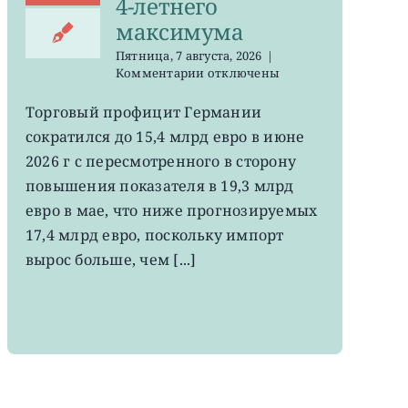
4-летнего
максимума
Пятница, 7 августа, 2026
|
к
Комментарии
отключены
записи
EWG:
Торговый профицит Германии
немецкий
сократился до 15,4 млрд евро в июне
экспорт
вырос
2026 г с пересмотренного в сторону
до
повышения показателя в 19,3 млрд
4-
евро в мае, что ниже прогнозируемых
летнего
максимума
17,4 млрд евро, поскольку импорт
вырос больше, чем [...]