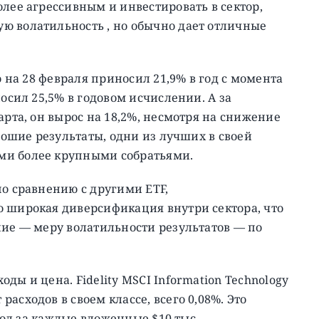
олее агрессивным и инвестировать в сектор,
ю волатильность , но обычно дает отличные
ю на 28 февраля приносил 21,9% в год с момента
носил 25,5% в годовом исчислении. А за
арта, он вырос на 18,2%, несмотря на снижение
орошие результаты, одни из лучших в своей
ми более крупными собратьями.
по сравнению с другими ETF,
о широкая диверсификация внутри сектора, что
ние — меру волатильности результатов — по
ды и цена. Fidelity MSCI Information Technology
асходов в своем классе, всего 0,08%. Это
 год за каждые вложенные $10 тыс.