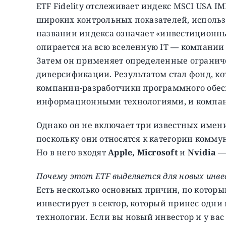
ETF Fidelity отслеживает индекс MSCI USA IM
широких контрольных показателей, использу
названии индекса означает «инвестиционны
опирается на всю вселенную IТ — компании
Затем он применяет определенные огранич
диверсификации. Результатом стал фонд, к
компании-разработчики программного обе
информационными технологиями, и компан
Однако он не включает три известных име
поскольку они относятся к категории комм
Но в него входят
Apple, Microsoft
и
Nvidia
— 
Почему этот ETF выделяется для новых инв
Есть несколько основных причин, по которы
инвестирует в сектор, который принес одни
технологии. Если вы новый инвестор и у ва