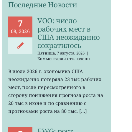
Последние Новости
VOO: число
7
рабочих мест в
08, 2026
США неожиданно
сократилось
Пятница, 7 августа, 2026
|
к
Комментарии
отключены
записи
VOO:
В июле 2026 г. экономика США
число
неожиданно потеряла 23 тыс рабочих
рабочих
мест
мест, после пересмотренного в
в
сторону понижения прогноза роста на
США
20 тыс в июне и по сравнению с
неожиданно
сократилось
прогнозами роста на 80 тыс. […]
EWG: рост