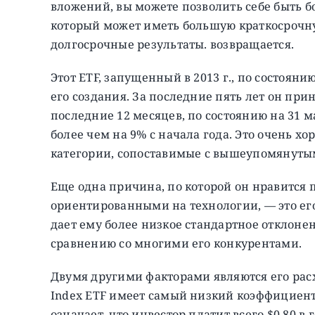
вложений, вы можете позволить себе быть б
который может иметь большую краткосрочну
долгосрочные результаты. возвращается.
Этот ETF, запущенный в 2013 г., по состояни
его создания. За последние пять лет он при
последние 12 месяцев, по состоянию на 31 м
более чем на 9% с начала года. Это очень х
категории, сопоставимые с вышеупомянуты
Еще одна причина, по которой он нравится 
ориентированными на технологии, — это ег
дает ему более низкое стандартное отклоне
сравнению со многими его конкурентами.
Двумя другими факторами являются его расхо
Index ETF имеет самый низкий коэффициент р
означает, что инвестор платит всего $0,80 в