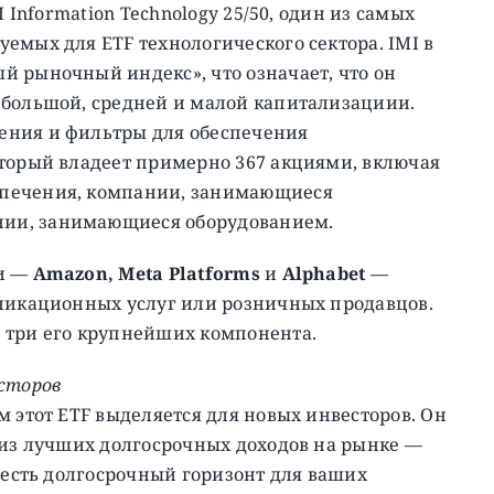
I Information Technology 25/50, один из самых
емых для ETF технологического сектора. IMI в
й рыночный индекс», что означает, что он
 большой, средней и малой капитализациии.
ения и фильтры для обеспечения
оторый владеет примерно 367 акциями, включая
спечения, компании, занимающиеся
ии, занимающиеся оборудованием.
ни —
Amazon, Meta Platforms
и
Alphabet
—
уникационных услуг или розничных продавцов.
три его крупнейших компонента.
есторов
м этот ETF выделяется для новых инвесторов. Он
 из лучших долгосрочных доходов на рынке —
с есть долгосрочный горизонт для ваших