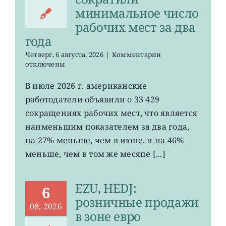
минимальное число
рабочих мест за два
года
к
Четверг, 6 августа, 2026
|
Комментарии
записи
отключены
Американские
работодатели
В июле 2026 г. американские
сократили
работодатели объявили о 33 429
минимальное
число
сокращениях рабочих мест, что является
рабочих
наименьшим показателем за два года,
мест
на 27% меньше, чем в июне, и на 46%
за
два
меньше, чем в том же месяце [...]
года
EZU, HEDJ:
6
розничные продажи
08, 2026
в зоне евро