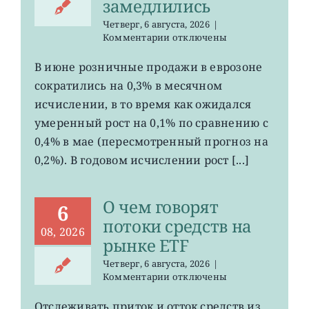
замедлились
Четверг, 6 августа, 2026
|
к
Комментарии
отключены
записи
EZU,
В июне розничные продажи в еврозоне
HEDJ:
сократились на 0,3% в месячном
розничные
продажи
исчислении, в то время как ожидался
в
умеренный рост на 0,1% по сравнению с
зоне
0,4% в мае (пересмотренный прогноз на
евро
замедлились
0,2%). В годовом исчислении рост [...]
О чем говорят
6
потоки средств на
08, 2026
рынке ETF
Четверг, 6 августа, 2026
|
к
Комментарии
отключены
записи
О
Отслеживать приток и отток средств из