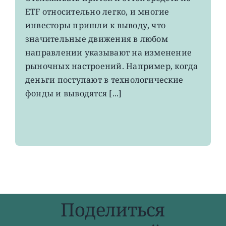
чем
ETF относительно легко, и многие
говорят
потоки
инвесторы пришли к выводу, что
средств
значительные движения в любом
на
направлении указывают на изменение
рынке
ETF
рыночных настроений. Например, когда
деньги поступают в технологические
фонды и выводятся [...]
Поделиться