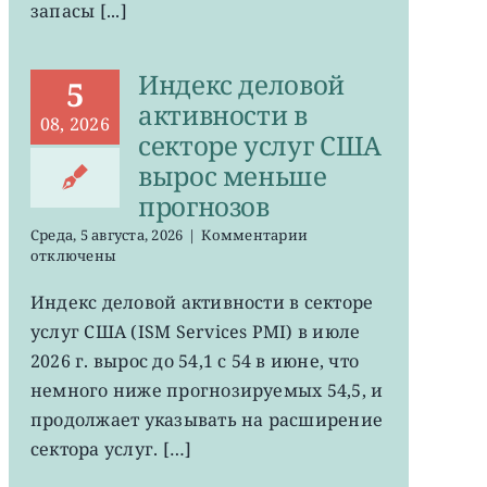
запасы [...]
Индекс деловой
5
активности в
08, 2026
секторе услуг США
вырос меньше
прогнозов
к
Среда, 5 августа, 2026
|
Комментарии
записи
отключены
Индекс
деловой
Индекс деловой активности в секторе
активности
услуг США (ISM Services PMI) в июле
в
секторе
2026 г. вырос до 54,1 с 54 в июне, что
услуг
немного ниже прогнозируемых 54,5, и
США
продолжает указывать на расширение
вырос
меньше
сектора услуг. […]
прогнозов