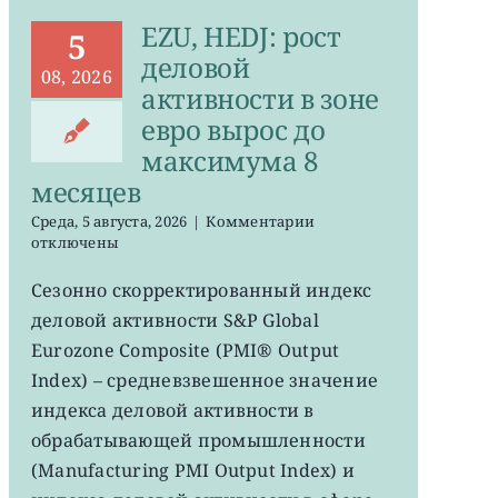
EZU, HEDJ: рост
5
деловой
08, 2026
активности в зоне
евро вырос до
максимума 8
месяцев
к
Среда, 5 августа, 2026
|
Комментарии
записи
отключены
EZU,
HEDJ:
Сезонно скорректированный индекс
рост
деловой активности S&P Global
деловой
активности
Eurozone Composite (PMI® Output
в
Index) – средневзвешенное значение
зоне
индекса деловой активности в
евро
вырос
обрабатывающей промышленности
до
(Manufacturing PMI Output Index) и
максимума
8