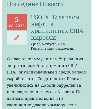
Последние Новости
USO, XLE: запасы
5
нефти в
08, 2026
хранилищах США
выросли
Среда, 5 августа, 2026
|
к
Комментарии
отключены
записи
USO,
Согласно новым данным Управления
XLE:
энергетической информации США
запасы
нефти
(EIA), опубликованным в среду, запасы
в
сырой нефти в Соединенных Штатах
хранилищах
увеличились на 2,5 млн баррелей за
США
выросли
неделю, закончившуюся 31 июля. По
данным правительства, это
увеличение довело коммерческие