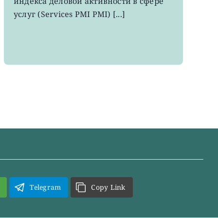
индекса деловой активности в сфере
месяцев
услуг (Services PMI PMI) [...]
Telegram
Copy Link