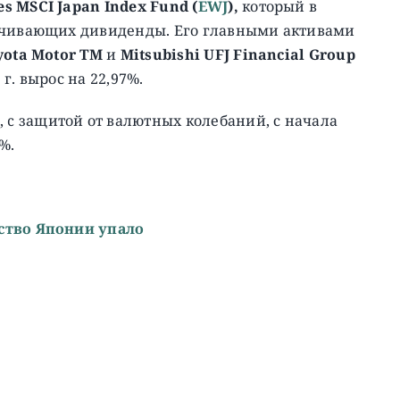
es MSCI Japan Index Fund (
EWJ
),
который в
лачивающих дивиденды. Его главными активами
yota Motor TM
и
Mitsubishi UFJ Financial Group
3 г. вырос на 22,97%.
, c защитой от валютных колебаний, с начала
5%.
ство Японии упало