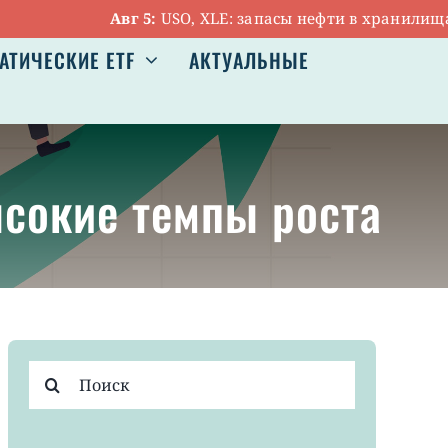
Авг 5:
USO, XLE: запасы нефти в хранилищах С
АТИЧЕСКИЕ ETF
АКТУАЛЬНЫЕ
ысокие темпы роста
Результат
поиска: