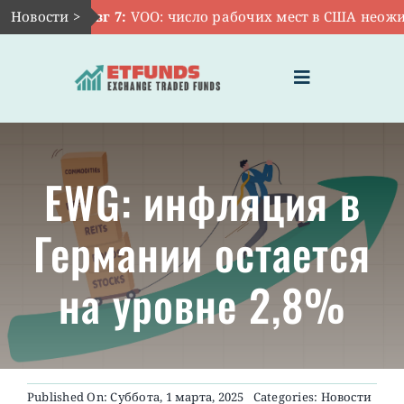
Skip
Новости >
Авг 7:
VOO: число рабочих мест в США неожида
to
content
Toggle
Navigation
ГЛАВНАЯ
EWG: инфляция в
ЧТО ТАКОЕ ETF
Германии остается
ИНВЕСТИЦИИ В ETF
на уровне 2,8%
ТЕМАТИЧЕСКИЕ ETF
АКТУАЛЬНЫЕ
Published On: Суббота, 1 марта, 2025
Categories:
Новости