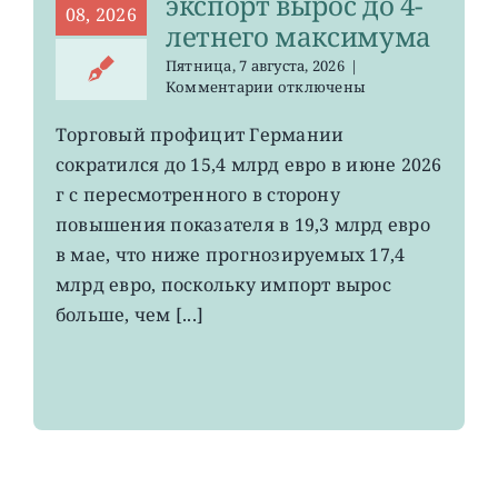
экспорт вырос до 4-
08, 2026
летнего максимума
Пятница, 7 августа, 2026
|
к
Комментарии
отключены
записи
EWG:
Торговый профицит Германии
немецкий
сократился до 15,4 млрд евро в июне 2026
экспорт
вырос
г с пересмотренного в сторону
до
повышения показателя в 19,3 млрд евро
4-
в мае, что ниже прогнозируемых 17,4
летнего
максимума
млрд евро, поскольку импорт вырос
больше, чем [...]