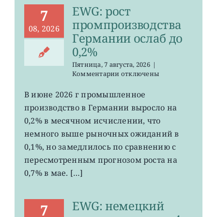
EWG: рост
7
промпроизводства
08, 2026
Германии ослаб до
0,2%
Пятница, 7 августа, 2026
|
к
Комментарии
отключены
записи
EWG:
В июне 2026 г промышленное
рост
производство в Германии выросло на
промпроизводства
Германии
0,2% в месячном исчислении, что
ослаб
немного выше рыночных ожиданий в
до
0,1%, но замедлилось по сравнению с
0,2%
пересмотренным прогнозом роста на
0,7% в мае. […]
EWG: немецкий
7