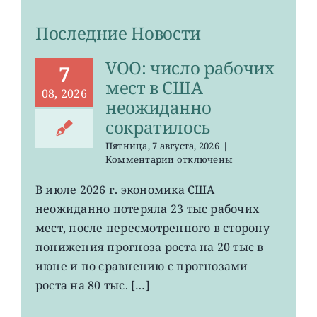
Последние Новости
VOO: число рабочих
7
мест в США
08, 2026
неожиданно
сократилось
Пятница, 7 августа, 2026
|
к
Комментарии
отключены
записи
VOO:
В июле 2026 г. экономика США
число
неожиданно потеряла 23 тыс рабочих
рабочих
мест
мест, после пересмотренного в сторону
в
понижения прогноза роста на 20 тыс в
США
июне и по сравнению с прогнозами
неожиданно
сократилось
роста на 80 тыс. […]