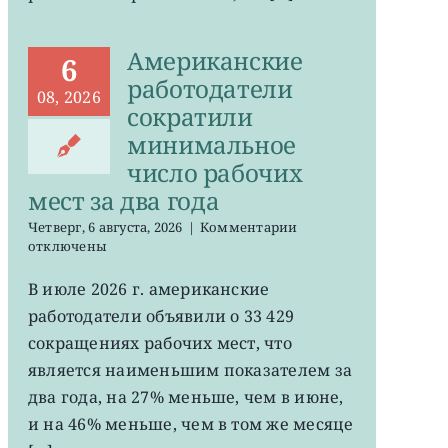
Американские
6
работодатели
08, 2026
сократили
минимальное
число рабочих
мест за два года
к
Четверг, 6 августа, 2026
|
Комментарии
записи
отключены
Американские
работодатели
В июле 2026 г. американские
сократили
работодатели объявили о 33 429
минимальное
число
сокращениях рабочих мест, что
рабочих
является наименьшим показателем за
мест
два года, на 27% меньше, чем в июне,
за
два
и на 46% меньше, чем в том же месяце
года