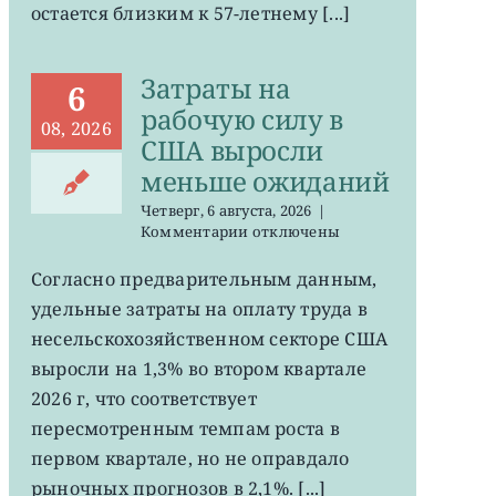
остается близким к 57-летнему [...]
на
минимума
57
Затраты на
лет
6
рабочую силу в
08, 2026
США выросли
меньше ожиданий
Четверг, 6 августа, 2026
|
к
Комментарии
отключены
записи
Затраты
Согласно предварительным данным,
на
удельные затраты на оплату труда в
рабочую
силу
несельскохозяйственном секторе США
в
выросли на 1,3% во втором квартале
США
2026 г, что соответствует
выросли
меньше
пересмотренным темпам роста в
ожиданий
первом квартале, но не оправдало
рыночных прогнозов в 2,1%. [...]