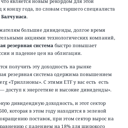
 что является новым рекордом для этой
 к концу года, по словам старшего специалиста
 Балчунаса
.
жателям большие дивиденды, долгое время
ательными акциями технологических компаний,
ая резервная система
быстро повышает
ссии и падение цен на облигации.
тся получить эту доходность на рынке
ьная резервная система одержима повышением
erg «Триллионы». С этими ETF у вас есть есть
 — доступ к энергетике и высокие дивиденды».
кую дивидендную доходность, и этот сектор
00, которая в этом году находится в зеленой
сокращению поставок, при этом сектор вырос на
сравнению с падением на 18% для широкого