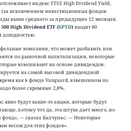
отслеживает индекс FTSE High Dividend Yield,
й (за исключением инвестиционных фондов
нды выше среднего за предыдущие 12 месяцев.
 500 High Dividend ETF (
SPYD
)
входят 80
й доходностью.
тфельные компании, что может разбавить или
аются по рыночной капитализации, некоторые
оторые взвешивают на основе дивидендов.
сируется на самой высокой дивидендной
о время как в фонде Vanguard, взвешенном по
аздо более скромные 2,8%.
с явно будут какие-то акции, которые будут
ающе, потому что да, эта штука дает много, но
 фонд», — сказал Балчунас. — Некоторые
ым весом для этих фондов».