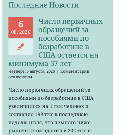
Последние Новости
Число первичных
6
обращений за
08, 2026
пособиями по
безработице в
США остается на
минимума 57 лет
к
Четверг, 6 августа, 2026
|
Комментарии
записи
отключены
Число
первичных
Число первичных обращений за
обращений
пособиями по безработице в США,
за
пособиями
увеличилось на 1 тыс человек и
по
составило 199 тыс в последнюю
безработице
неделю июля, что немного ниже
в
США
рыночных ожиданий в 202 тыс и
остается