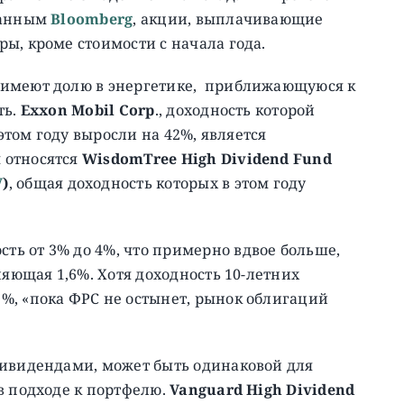
ранным
Bloomberg
, акции, выплачивающие
ы, кроме стоимости с начала года.
 имеют долю в энергетике, приближающуюся к
ть.
Exxon Mobil Corp
., доходность которой
 этом году выросли на 42%, является
 относятся
WisdomTree High Dividend Fund
V
)
, общая доходность которых в этом году
ь от 3% до 4%, что примерно вдвое больше,
ляющая 1,6%. Хотя доходность 10-летних
%, «пока ФРС не остынет, рынок облигаций
дивидендами, может быть одинаковой для
в подходе к портфелю.
Vanguard High Dividend