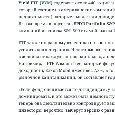
Yield ETF (
VYM
)
содержит около 440 акций и 
который состоит из американских компани
недвижимости), которые выплатили дивиде
В то же время в портфель
SPDR Portfolio S&P
компаний из списка S&P 500 с самой высоко
ETF также по-разному взвешивают свои пор
усилить концентрацию. Некоторые взвешив
взвешивают каждую акцию одинаково, а нек
Например, в ETF WisdomTree, который фоку
доходности, Exxon Mobil имеет вес 7,3%, в т
рыночной капитализации, он составляет гор
«Если фонд оценивается по дивидендам, у ва
доминировать, и это может быть немного пуг
теперь она действительно контролирует ваш
инвесторы, вероятно, выберут версию с равн