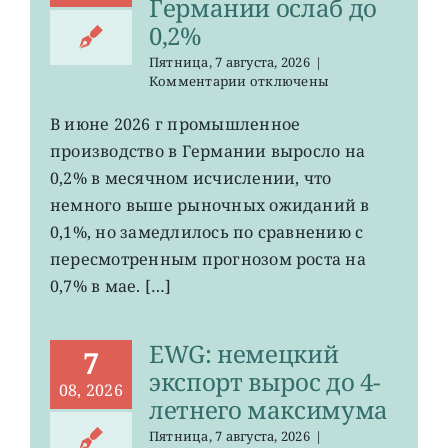
Германии ослаб до
0,2%
Пятница, 7 августа, 2026
|
к
Комментарии
отключены
записи
EWG:
В июне 2026 г промышленное
рост
производство в Германии выросло на
промпроизводства
Германии
0,2% в месячном исчислении, что
ослаб
немного выше рыночных ожиданий в
до
0,1%, но замедлилось по сравнению с
0,2%
пересмотренным прогнозом роста на
0,7% в мае. […]
EWG: немецкий
7
экспорт вырос до 4-
08, 2026
летнего максимума
Пятница, 7 августа, 2026
|