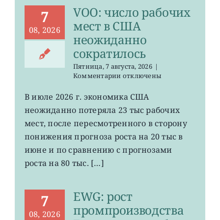
VOO: число рабочих
7
мест в США
08, 2026
неожиданно
сократилось
Пятница, 7 августа, 2026
|
к
Комментарии
отключены
записи
VOO:
В июле 2026 г. экономика США
число
неожиданно потеряла 23 тыс рабочих
рабочих
мест
мест, после пересмотренного в сторону
в
понижения прогноза роста на 20 тыс в
США
июне и по сравнению с прогнозами
неожиданно
сократилось
роста на 80 тыс. […]
EWG: рост
7
промпроизводства
08, 2026