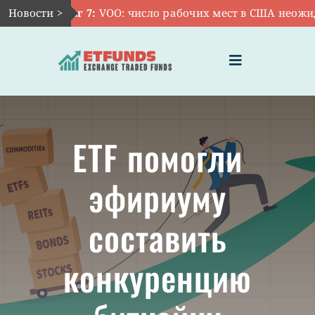
Skip
Новости >
Авг 7:
VOO: число рабочих мест в США неожидан
to
content
Toggle
Navigation
ГЛАВНАЯ
ETF помогли
ЧТО ТАКОЕ ETF
эфириуму
ИНВЕСТИЦИИ В ETF
составить
ТЕМАТИЧЕСКИЕ ETF
конкуренцию
АКТУАЛЬНЫЕ