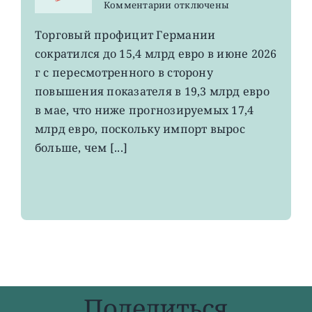
к
Комментарии
отключены
записи
EWG:
Торговый профицит Германии
немецкий
сократился до 15,4 млрд евро в июне 2026
экспорт
вырос
г с пересмотренного в сторону
до
повышения показателя в 19,3 млрд евро
4-
в мае, что ниже прогнозируемых 17,4
летнего
максимума
млрд евро, поскольку импорт вырос
больше, чем [...]
Поделиться