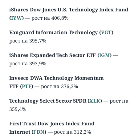
iShares Dow Jones U.S. Technology Index Fund
(
IYW
)
— рост на 406,8%
Vanguard Information Technology (
VGT
)
—
рост на 395,7%
iShares Expanded Tech Sector ETF (
IGM
)
—
рост на 393,9%
Invesco DWA Technology Momentum
ETF
(
PTF
)
— рост на 376,3%
Technology Select Sector SPDR (
XLK
)
— рост на
359,4%
First Trust Dow Jones Index Fund
Internet (
FDN
)
— рост на 312,2%