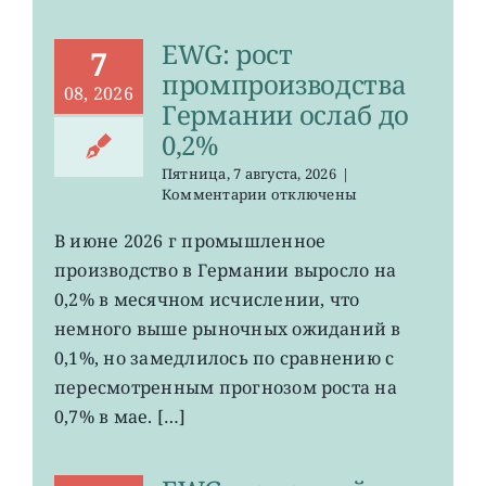
EWG: рост
7
промпроизводства
08, 2026
Германии ослаб до
0,2%
Пятница, 7 августа, 2026
|
к
Комментарии
отключены
записи
EWG:
В июне 2026 г промышленное
рост
производство в Германии выросло на
промпроизводства
Германии
0,2% в месячном исчислении, что
ослаб
немного выше рыночных ожиданий в
до
0,1%, но замедлилось по сравнению с
0,2%
пересмотренным прогнозом роста на
0,7% в мае. […]