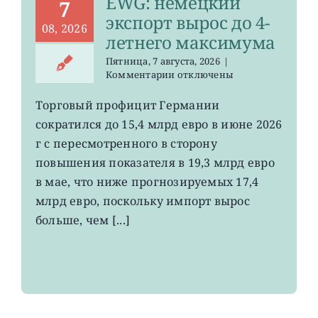
EWG: немецкий
7
экспорт вырос до 4-
08, 2026
летнего максимума
Пятница, 7 августа, 2026
|
к
Комментарии
отключены
записи
EWG:
Торговый профицит Германии
немецкий
сократился до 15,4 млрд евро в июне 2026
экспорт
вырос
г с пересмотренного в сторону
до
повышения показателя в 19,3 млрд евро
4-
в мае, что ниже прогнозируемых 17,4
летнего
максимума
млрд евро, поскольку импорт вырос
больше, чем [...]