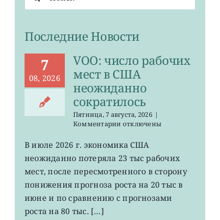
поиска:
Последние Новости
VOO: число рабочих
7
мест в США
08, 2026
неожиданно
сократилось
Пятница, 7 августа, 2026
|
к
Комментарии
отключены
записи
VOO:
В июле 2026 г. экономика США
число
неожиданно потеряла 23 тыс рабочих
рабочих
мест
мест, после пересмотренного в сторону
в
понижения прогноза роста на 20 тыс в
США
июне и по сравнению с прогнозами
неожиданно
сократилось
роста на 80 тыс. […]