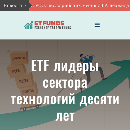
Skip
Новости >
Авг 7:
VOO: число рабочих мест в США неожиданно
to
content
Toggle
Navigation
ГЛАВНАЯ
ETF лидеры
ЧТО ТАКОЕ ETF
сектора
ИНВЕСТИЦИИ В ETF
технологий десяти
ТЕМАТИЧЕСКИЕ ETF
лет
АКТУАЛЬНЫЕ