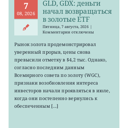
GLD, GDX: деньги
7
начал возвращаться
08, 2026
в золотые ETF
Пятница, 7 августа, 2026
|
к
Комментарии
отключены
записи
GLD,
Рынок золота продемонстрировал
GDX:
уверенный прорыв, цены снова
деньги
начал
превысили отметку в $4,2 тыс. Однако,
возвращаться
согласно последним данным
в
Всемирного совета по золоту (WGC),
золотые
ETF
признаки возобновления интереса
инвесторов начали проявляться в июле,
когда они постепенно вернулись к
обеспеченным [...]