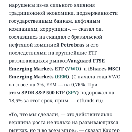
нарушены из-за сильного влияния
традиционной экономики, подверженности
государственным банкам, нефтяным
компаниям, коррупции», — сказал он,
сославшись на скандал с бразильской
нефтяной компнией
Petrobras
и его
последствиями на крупнейшие ETF
развивающихся рынков
Vanguard FTSE
Emerging Markets ETF (
VWO
)
и
iShares MSCI
Emerging Markets
(EEM
)
. (C начала года VWO
в плюсе на 3%, EEM — на 0,76%. При
этом
SPDR S&P 500 ETF
(
SPY
)
подорожал на
18,5% за этот срок, прим. — etfunds.ru).
«То, что мы сделали, — это действительно
вершина роста не только на развивающихся
рынках, но и во всем мире», — сказал Картер