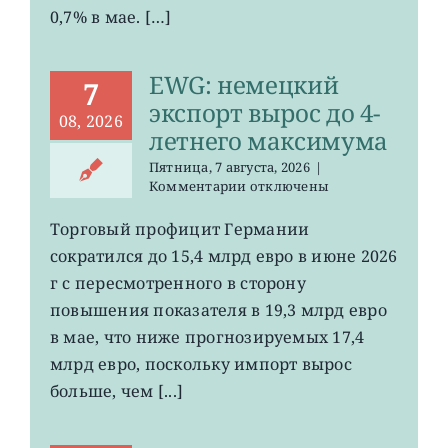
0,7% в мае. […]
EWG: немецкий
7
экспорт вырос до 4-
08, 2026
летнего максимума
Пятница, 7 августа, 2026
|
к
Комментарии
отключены
записи
EWG:
Торговый профицит Германии
немецкий
сократился до 15,4 млрд евро в июне 2026
экспорт
вырос
г с пересмотренного в сторону
до
повышения показателя в 19,3 млрд евро
4-
в мае, что ниже прогнозируемых 17,4
летнего
максимума
млрд евро, поскольку импорт вырос
больше, чем [...]