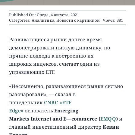
Published On: Среда, 4 августа, 2021
О ПРОЕКТЕ
Categories:
Аналитика
,
Новости с картинкой
Views: 381
Развивающиеся рынки долгое время
демонстрировали низкую динамику, по
прчине подхода к построению их
широких индексов, считает один из
управляющих ETF.
«Несомненно, развивающиеся рынки сильно
разочаровали», — сказал в
понедельник
CNBC «ETF
Edge»
основатель
Emerging
Markets
Internet
and
E
—
commerce
(
EMQQ
)
и
главный инвестиционный директор
Кевин
Картер
.