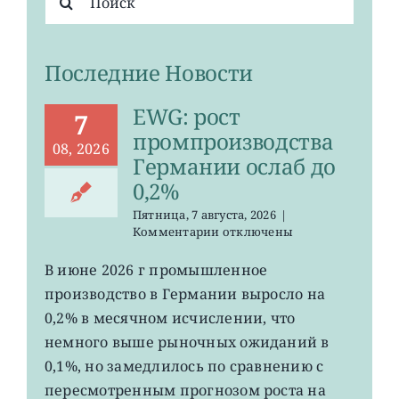
поиска:
Последние Новости
EWG: рост
7
промпроизводства
08, 2026
Германии ослаб до
0,2%
Пятница, 7 августа, 2026
|
к
Комментарии
отключены
записи
EWG:
В июне 2026 г промышленное
рост
производство в Германии выросло на
промпроизводства
Германии
0,2% в месячном исчислении, что
ослаб
немного выше рыночных ожиданий в
до
0,1%, но замедлилось по сравнению с
0,2%
пересмотренным прогнозом роста на