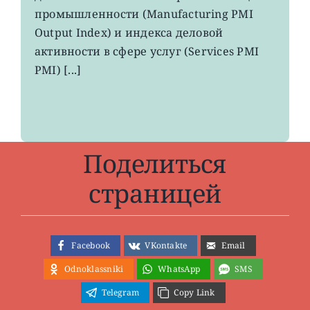
евро
промышленности (Manufacturing PMI
вырос
Output Index) и индекса деловой
до
максимума
активности в сфере услуг (Services PMI
8
PMI) [...]
месяцев
Поделиться
страницей
Facebook
VKontakte
Email
Odnoklassniki
WhatsApp
SMS
Telegram
Copy Link