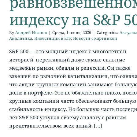
равновзвешенно
индексу на S&P 5
By
Андрей Иванов
|
Среда, 1 июля, 2026
|
Categories:
Актуал
Аналитика
,
Инвестиции в ETF
,
Новости с картинкой
S&P 500 — это мощный индекс с многолетней
историей, переживший даже самые сильные
медвежьи рынки, обвалы и рецессии. Он также
взвешен по рыночной капитализации, что означа
что акции крупных компаний занимают большу
долю в портфеле. Это не обязательно плохо, поск
крупные компании часто обеспечивают большую
стабильность индексу. Но большую часть последн
лет S&P 500 уступал своему аналогу с равным
представительством всех акций. […]