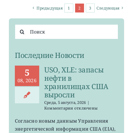
Предыдущая
1
2
3
Следующая
Результат
поиска:
Последние Новости
USO, XLE: запасы
5
нефти в
08, 2026
хранилищах США
выросли
Среда, 5 августа, 2026
|
к
Комментарии
отключены
записи
USO,
Согласно новым данным Управления
XLE:
энергетической информации США (EIA),
запасы