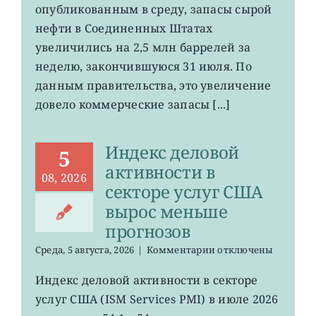
нефти
опубликованным в среду, запасы сырой
в
нефти в Соединенных Штатах
хранилищах
увеличились на 2,5 млн баррелей за
США
выросли
неделю, закончившуюся 31 июля. По
данным правительства, это увеличение
довело коммерческие запасы [...]
Индекс деловой
5
активности в
08, 2026
секторе услуг США
вырос меньше
прогнозов
к
Среда, 5 августа, 2026
|
Комментарии
отключены
записи
Индекс
Индекс деловой активности в секторе
деловой
услуг США (ISM Services PMI) в июле 2026
активности