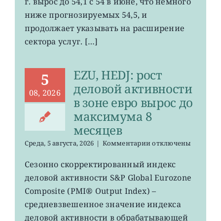
в
г. вырос до 54,1 с 54 в июне, что немного
секторе
ниже прогнозируемых 54,5, и
услуг
продолжает указывать на расширение
США
вырос
сектора услуг. […]
меньше
прогнозов
EZU, HEDJ: рост
5
деловой активности
08, 2026
в зоне евро вырос до
максимума 8
месяцев
к
Среда, 5 августа, 2026
|
Комментарии
отключены
записи
EZU,
Сезонно скорректированный индекс
HEDJ:
деловой активности S&P Global Eurozone
рост
деловой
Composite (PMI® Output Index) –
активности
средневзвешенное значение индекса
в
деловой активности в обрабатывающей
зоне