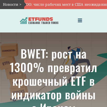
Skip
Авг 7:
Новости >
VOO: число рабочих мест в США неожиданно сокр
to
content
Toggle
Navigation
ГЛАВНАЯ
BWET: рост на
ЧТО ТАКОЕ ETF
1300% превратил
ИНВЕСТИЦИИ В ETF
крошечный ETF в
ТЕМАТИЧЕСКИЕ ETF
индикатор войны
АКТУАЛЬНЫЕ