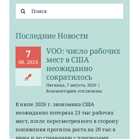
Результат
поиска:
Последние Новости
VOO: число рабочих
7
мест в США
08, 2026
неожиданно
сократилось
Пятница, 7 августа, 2026
|
к
Комментарии
отключены
записи
VOO:
В июле 2026 г. экономика США
число
неожиданно потеряла 23 тыс рабочих
рабочих
мест
мест, после пересмотренного в сторону
в
понижения прогноза роста на 20 тыс в
США
июне и по сравнению с прогнозами
неожиданно