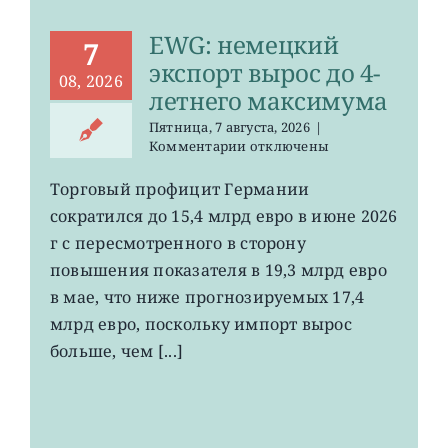
EWG: немецкий
7
экспорт вырос до 4-
08, 2026
летнего максимума
Пятница, 7 августа, 2026
|
к
Комментарии
отключены
записи
EWG:
Торговый профицит Германии
немецкий
сократился до 15,4 млрд евро в июне 2026
экспорт
вырос
г с пересмотренного в сторону
до
повышения показателя в 19,3 млрд евро
4-
в мае, что ниже прогнозируемых 17,4
летнего
максимума
млрд евро, поскольку импорт вырос
больше, чем [...]