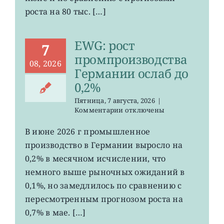
сократилось
роста на 80 тыс. […]
EWG: рост
7
промпроизводства
08, 2026
Германии ослаб до
0,2%
Пятница, 7 августа, 2026
|
к
Комментарии
отключены
записи
EWG:
В июне 2026 г промышленное
рост
производство в Германии выросло на
промпроизводства
Германии
0,2% в месячном исчислении, что
ослаб
немного выше рыночных ожиданий в
до
0,1%, но замедлилось по сравнению с
0,2%
пересмотренным прогнозом роста на
0,7% в мае. […]