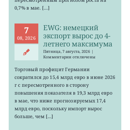
0,7% в мае. […]
EWG: немецкий
7
экспорт вырос до 4-
08, 2026
летнего максимума
Пятница, 7 августа, 2026
|
к
Комментарии
отключены
записи
EWG:
Торговый профицит Германии
немецкий
сократился до 15,4 млрд евро в июне 2026
экспорт
вырос
г с пересмотренного в сторону
до
повышения показателя в 19,3 млрд евро
4-
в мае, что ниже прогнозируемых 17,4
летнего
максимума
млрд евро, поскольку импорт вырос
больше, чем [...]