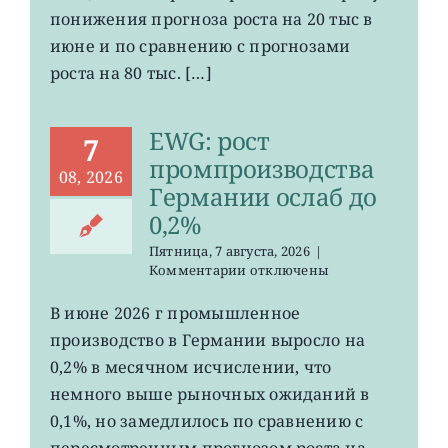
в
понижения прогноза роста на 20 тыс в
США
июне и по сравнению с прогнозами
неожиданно
сократилось
роста на 80 тыс. […]
EWG: рост
7
промпроизводства
08, 2026
Германии ослаб до
0,2%
Пятница, 7 августа, 2026
|
к
Комментарии
отключены
записи
EWG:
В июне 2026 г промышленное
рост
производство в Германии выросло на
промпроизводства
Германии
0,2% в месячном исчислении, что
ослаб
немного выше рыночных ожиданий в
до
0,1%, но замедлилось по сравнению с
0,2%
пересмотренным прогнозом роста на