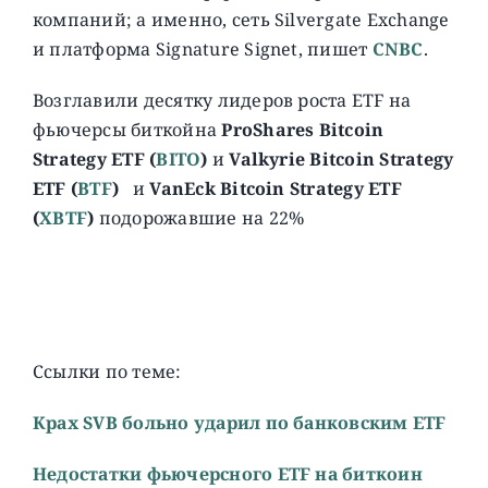
компаний; а именно, сеть Silvergate Exchange
и платформа Signature Signet, пишет
CNBC
.
Возглавили десятку лидеров роста ETF на
фьючерсы биткойна
ProShares Bitcoin
Strategy ETF (
BITO
)
и
Valkyrie Bitcoin Strategy
ETF (
BTF
)
и
VanEck Bitcoin Strategy ETF
(
XBTF
)
подорожавшие на 22%
Ссылки по теме:
Крах SVB больно ударил по банковским ETF
Недостатки фьючерсного ETF на биткоин