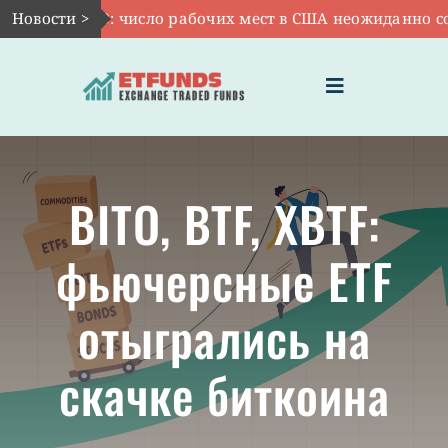
Skip
Авг 7:
Новости >
VOO: число рабочих мест в США неожиданно сокра
to
content
Toggle
Navigation
ГЛАВНАЯ
BITO, BTF, XBTF:
ЧТО ТАКОЕ ETF
фьючерсные ETF
ИНВЕСТИЦИИ В ETF
отыгрались на
ТЕМАТИЧЕСКИЕ ETF
скачке биткоина
АКТУАЛЬНЫЕ