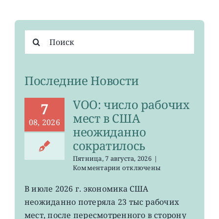
Результат
поиска:
Последние Новости
VOO: число рабочих
7
мест в США
08, 2026
неожиданно
сократилось
Пятница, 7 августа, 2026
|
к
Комментарии
отключены
записи
VOO:
В июле 2026 г. экономика США
число
неожиданно потеряла 23 тыс рабочих
рабочих
мест
мест, после пересмотренного в сторону