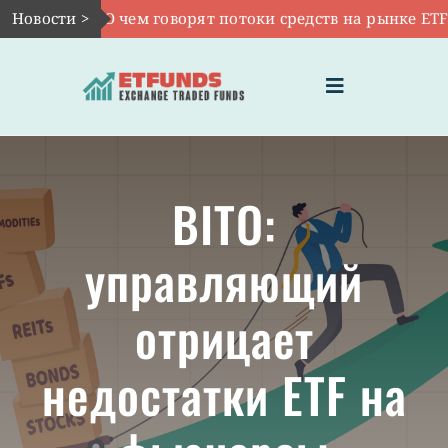
Skip
Новости >
Авг 6:
О чем говорят потоки средств на рынке ETF
|
to
content
Toggle
Navigation
ГЛАВНАЯ
BITO:
ЧТО ТАКОЕ ETF
управляющий
ИНВЕСТИЦИИ В ETF
отрицает
ТЕМАТИЧЕСКИЕ ETF
недостатки ETF на
АКТУАЛЬНЫЕ