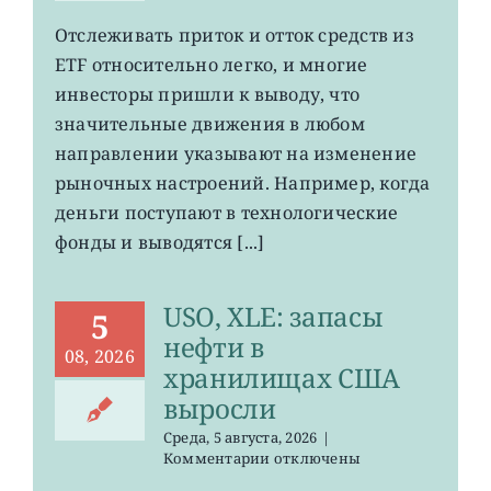
записи
О
Отслеживать приток и отток средств из
чем
ETF относительно легко, и многие
говорят
потоки
инвесторы пришли к выводу, что
средств
значительные движения в любом
на
направлении указывают на изменение
рынке
ETF
рыночных настроений. Например, когда
деньги поступают в технологические
фонды и выводятся [...]
USO, XLE: запасы
5
нефти в
08, 2026
хранилищах США
выросли
Среда, 5 августа, 2026
|
к
Комментарии
отключены
записи