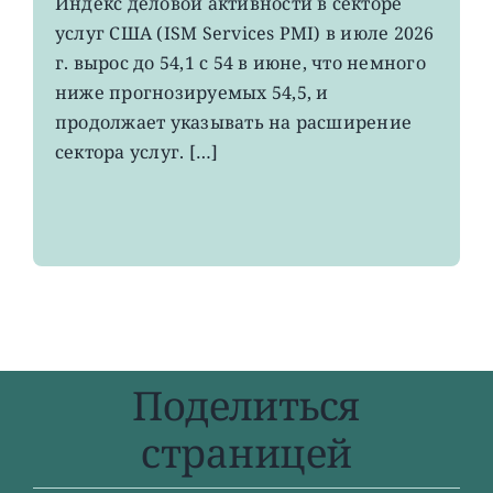
Индекс деловой активности в секторе
деловой
услуг США (ISM Services PMI) в июле 2026
активности
в
г. вырос до 54,1 с 54 в июне, что немного
секторе
ниже прогнозируемых 54,5, и
услуг
продолжает указывать на расширение
США
вырос
сектора услуг. […]
меньше
прогнозов
Поделиться
страницей