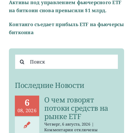
Активы под управлением фьючерсного ETF
на биткоин снова превысили $1 млрд.
Контанго съедает прибыль ETF на фьючерсы
биткоина
Результат
поиска:
Последние Новости
О чем говорят
6
потоки средств на
08, 2026
рынке ETF
Четверг, 6 августа, 2026
|
к
Комментарии
отключены