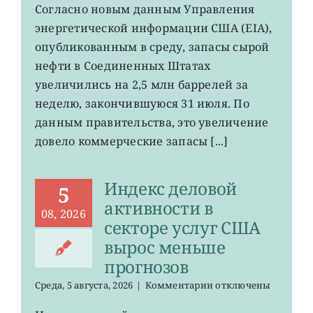
USO,
Согласно новым данным Управления
XLE:
энергетической информации США (EIA),
запасы
нефти
опубликованным в среду, запасы сырой
в
нефти в Соединенных Штатах
хранилищах
увеличились на 2,5 млн баррелей за
США
выросли
неделю, закончившуюся 31 июля. По
данным правительства, это увеличение
довело коммерческие запасы [...]
Индекс деловой
5
активности в
08, 2026
секторе услуг США
вырос меньше
прогнозов
к
Среда, 5 августа, 2026
|
Комментарии
отключены
записи
Индекс