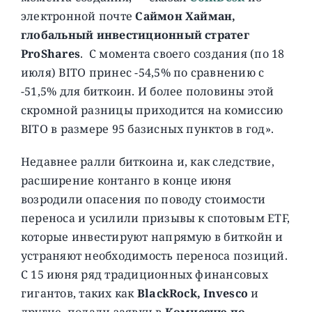
электронной почте
Саймон Хайман,
глобальный инвестиционный стратег
ProShares
. С момента своего создания (по 18
июля) BITO принес -54,5% по сравнению с
-51,5% для биткоин. И более половины этой
скромной разницы приходится на комиссию
BITO в размере 95 базисных пунктов в год».
Недавнее ралли биткоина и, как следствие,
расширение контанго в конце июня
возродили опасения по поводу стоимости
переноса и усилили призывы к спотовым ETF,
которые инвестируют напрямую в биткойн и
устраняют необходимость переноса позиций.
С 15 июня ряд традиционных финансовых
гигантов, таких как
BlackRock, Invesco
и
другие, подали заявки в
Комиссию по