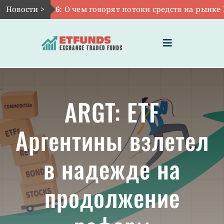
Skip
Новости >
Авг 6:
О чем говорят потоки средств на рынке ETF
to
content
Toggle
Navigation
ГЛАВНАЯ
ARGT: ETF
ЧТО ТАКОЕ ETF
Аргентины взлетел
ИНВЕСТИЦИИ В ETF
в надежде на
ТЕМАТИЧЕСКИЕ ETF
продолжение
АКТУАЛЬНЫЕ