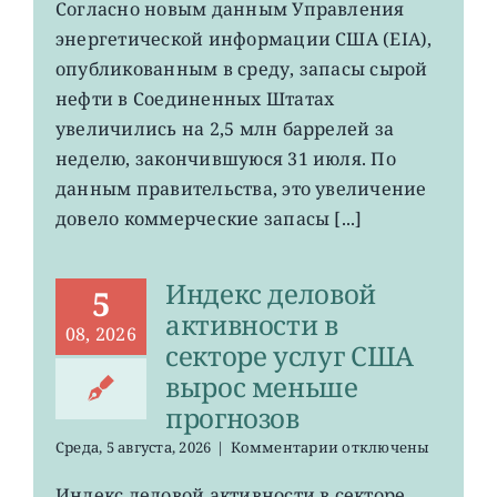
USO,
Согласно новым данным Управления
XLE:
энергетической информации США (EIA),
запасы
нефти
опубликованным в среду, запасы сырой
в
нефти в Соединенных Штатах
хранилищах
увеличились на 2,5 млн баррелей за
США
выросли
неделю, закончившуюся 31 июля. По
данным правительства, это увеличение
довело коммерческие запасы [...]
Индекс деловой
5
активности в
08, 2026
секторе услуг США
вырос меньше
прогнозов
к
Среда, 5 августа, 2026
|
Комментарии
отключены
записи
Индекс
Индекс деловой активности в секторе