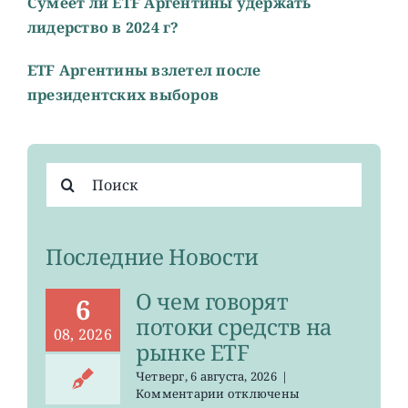
Сумеет ли ETF Аргентины удержать
лидерство в 2024 г?
ETF Аргентины взлетел после
президентских выборов
Результат
поиска:
Последние Новости
О чем говорят
6
потоки средств на
08, 2026
рынке ETF
Четверг, 6 августа, 2026
|
к
Комментарии
отключены