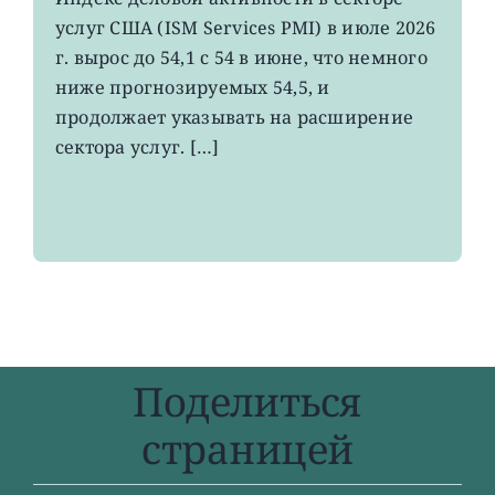
деловой
услуг США (ISM Services PMI) в июле 2026
активности
в
г. вырос до 54,1 с 54 в июне, что немного
секторе
ниже прогнозируемых 54,5, и
услуг
продолжает указывать на расширение
США
вырос
сектора услуг. […]
меньше
прогнозов
Поделиться
страницей