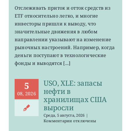
записи
О
Отслеживать приток и отток средств из
чем
ETF относительно легко, и многие
говорят
потоки
инвесторы пришли к выводу, что
средств
значительные движения в любом
на
направлении указывают на изменение
рынке
ETF
рыночных настроений. Например, когда
деньги поступают в технологические
фонды и выводятся [...]
USO, XLE: запасы
5
нефти в
08, 2026
хранилищах США
выросли
Среда, 5 августа, 2026
|
к
Комментарии
отключены
записи