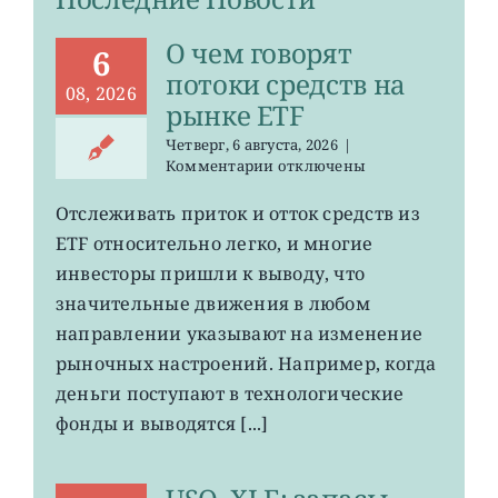
О чем говорят
6
потоки средств на
08, 2026
рынке ETF
Четверг, 6 августа, 2026
|
к
Комментарии
отключены
записи
О
Отслеживать приток и отток средств из
чем
ETF относительно легко, и многие
говорят
потоки
инвесторы пришли к выводу, что
средств
значительные движения в любом
на
направлении указывают на изменение
рынке
ETF
рыночных настроений. Например, когда
деньги поступают в технологические
фонды и выводятся [...]