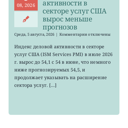
активности в
08, 2026
секторе услуг США
вырос меньше
прогнозов
к
Среда, 5 августа, 2026
|
Комментарии
отключены
записи
Индекс
Индекс деловой активности в секторе
деловой
услуг США (ISM Services PMI) в июле 2026
активности
в
г. вырос до 54,1 с 54 в июне, что немного
секторе
ниже прогнозируемых 54,5, и
услуг
продолжает указывать на расширение
США
вырос
сектора услуг. […]
меньше
прогнозов