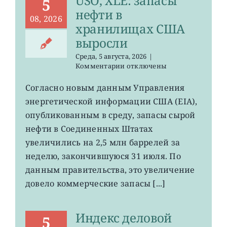
USO, XLE: запасы
5
нефти в
08, 2026
хранилищах США
выросли
Среда, 5 августа, 2026
|
к
Комментарии
отключены
записи
USO,
Согласно новым данным Управления
XLE:
энергетической информации США (EIA),
запасы
нефти
опубликованным в среду, запасы сырой
в
нефти в Соединенных Штатах
хранилищах
увеличились на 2,5 млн баррелей за
США
выросли
неделю, закончившуюся 31 июля. По
данным правительства, это увеличение
довело коммерческие запасы [...]
Индекс деловой
5