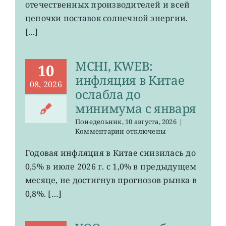
отечественных производителей и всей
цепочки поставок солнечной энергии.
[...]
MCHI, KWEB:
10
инфляция в Китае
08, 2026
ослабла до
минимума с января
Понедельник, 10 августа, 2026
|
к
Комментарии
отключены
записи
MCHI,
Годовая инфляция в Китае снизилась до
KWEB:
0,5% в июле 2026 г. с 1,0% в предыдущем
инфляция
в
месяце, не достигнув прогнозов рынка в
Китае
0,8%. […]
ослабла
до
минимума