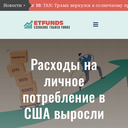
Skip
Новости >
Авг 10:
TAN: Трамп вернулся к солнечному пр
to
content
Toggle
Navigation
ГЛАВНАЯ
Расходы на
ЧТО ТАКОЕ ETF
личное
ИНВЕСТИЦИИ В ETF
потребление в
ТЕМАТИЧЕСКИЕ ETF
США выросли
АКТУАЛЬНЫЕ