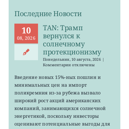
Последние Новости
TAN: Трамп
10
вернулся к
08, 2026
солнечному
протекционизму
Понедельник, 10 августа, 2026
|
к
Комментарии
отключены
записи
TAN:
Введение новых 15%-ных пошлин и
Трамп
минимальных цен на импорт
вернулся
к
поликремния из-за рубежа вызвало
солнечному
широкий рост акций американских
протекционизму
компаний, занимающихся солнечной
энергетикой, поскольку инвесторы
оценивают потенциальные выгоды для