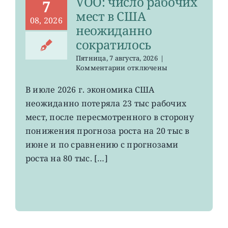
VOO: число рабочих
с
7
января
мест в США
08, 2026
неожиданно
сократилось
Пятница, 7 августа, 2026
|
к
Комментарии
отключены
записи
VOO:
В июле 2026 г. экономика США
число
неожиданно потеряла 23 тыс рабочих
рабочих
мест
мест, после пересмотренного в сторону
в
понижения прогноза роста на 20 тыс в
США
июне и по сравнению с прогнозами
неожиданно
сократилось
роста на 80 тыс. […]