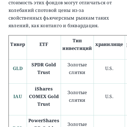
стоимость этих фондов могут отличаться от
колебаний спотовой цены из-за
свойственных фьючерсным рынкам таких
явлений, как контанго и бэквардация.
Тип
Тикер
ETF
хранилище
инвестиций
SPDR Gold
Золотые
GLD
U.S.
Trust
слитки
iShares
Золотые
IAU
COMEX Gold
U.S.
слитки
Trust
PowerShares
Золотые