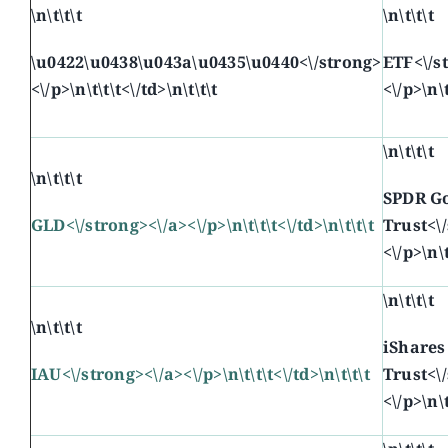
\n\t\t\t
\n\t\t\t
\u0422\u0438\u043a\u0435\u0440<\/strong>
ETF<\/s
<\/p>\n\t\t\t<\/td>\n\t\t\t
<\/p>\n\t
\n\t\t\t
\n\t\t\t
SPDR G
GLD<\/strong><\/a><\/p>\n\t\t\t<\/td>\n\t\t\t
Trust<\
<\/p>\n\t
\n\t\t\t
\n\t\t\t
iShare
IAU<\/strong><\/a><\/p>\n\t\t\t<\/td>\n\t\t\t
Trust<\
<\/p>\n\t