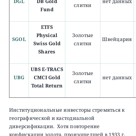
DGL
DB Gold
нет данных
слитки
Fund
ETFS
Physical
Золотые
SGOL
Швейцария
Swiss Gold
слитки
Shares
UBS E-TRACS
Золотые
UBG
CMCI Gold
нет данных
слитки
Total Return
Институциональные инвесторы стремяться к
географической и кастодиальной
диверсификации. Хотя повторение
конфискации золота, произошедшей в 1933 г.