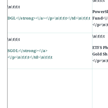
\n\t\t\t
\n\t\t\t
PowerS
DGL<\/strong><\/a><\/p>\n\t\t\t<\/td>\n\t\t\t
Fund<\/
<\/p>\n\t
\n\t\t\t
\n\t\t\t
ETFS Ph
SGOL<\/strong><\/a>
Gold Sh
<\/p>\n\t\t\t<\/td>\n\t\t\t
<\/p>\n\t