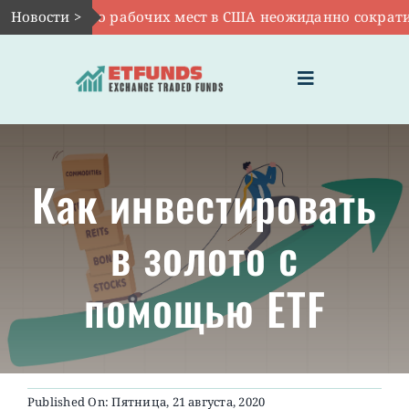
Skip
число рабочих мест в США неожиданно сократилось
Новости >
|
to
content
Toggle
Navigation
ГЛАВНАЯ
Как инвестировать
ЧТО ТАКОЕ ETF
в золото с
ИНВЕСТИЦИИ В ETF
помощью ETF
ТЕМАТИЧЕСКИЕ ETF
АКТУАЛЬНЫЕ
Published On: Пятница, 21 августа, 2020