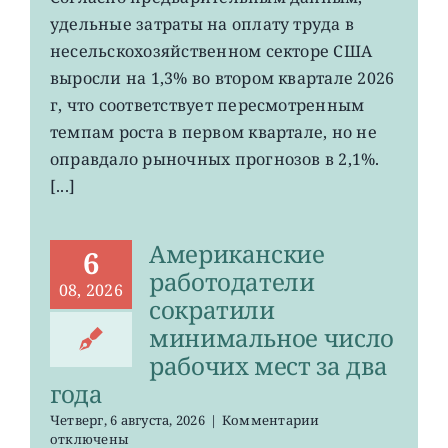
на
удельные затраты на оплату труда в
рабочую
силу
несельскохозяйственном секторе США
в
выросли на 1,3% во втором квартале 2026
США
г, что соответствует пересмотренным
выросли
меньше
темпам роста в первом квартале, но не
ожиданий
оправдало рыночных прогнозов в 2,1%.
[...]
Американские
6
работодатели
08, 2026
сократили
минимальное число
рабочих мест за два
года
к
Четверг, 6 августа, 2026
|
Комментарии
записи
отключены