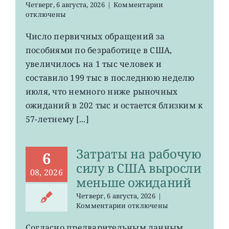
к
Четверг, 6 августа, 2026
|
Комментарии
записи
отключены
Число
первичных
Число первичных обращений за
обращений
пособиями по безработице в США,
за
пособиями
увеличилось на 1 тыс человек и
по
составило 199 тыс в последнюю неделю
безработице
июля, что немного ниже рыночных
в
США
ожиданий в 202 тыс и остается близким к
остается
57-летнему [...]
на
минимума
57
Затраты на рабочую
лет
6
силу в США выросли
08, 2026
меньше ожиданий
Четверг, 6 августа, 2026
|
к
Комментарии
отключены
записи
Затраты
Согласно предварительным данным,