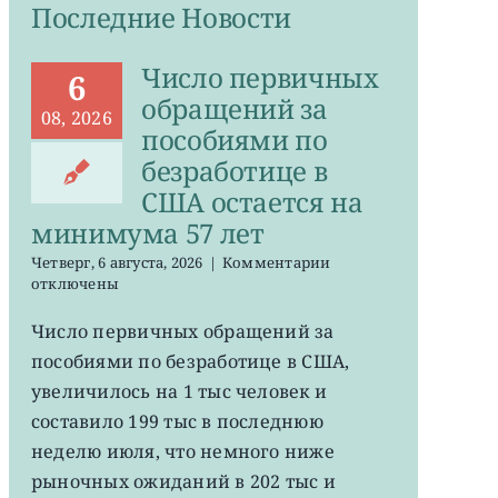
Последние Новости
Число первичных
6
обращений за
08, 2026
пособиями по
безработице в
США остается на
минимума 57 лет
к
Четверг, 6 августа, 2026
|
Комментарии
записи
отключены
Число
первичных
Число первичных обращений за
обращений
пособиями по безработице в США,
за
пособиями
увеличилось на 1 тыс человек и
по
составило 199 тыс в последнюю
безработице
неделю июля, что немного ниже
в
США
рыночных ожиданий в 202 тыс и
остается