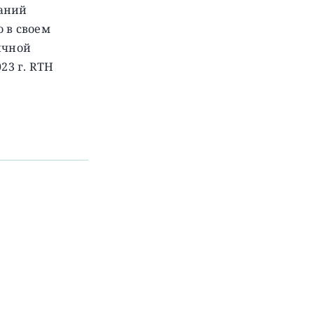
паний
 в своем
ичной
023 г. RTH