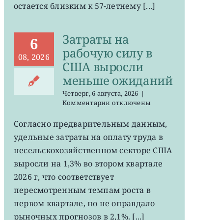
остается близким к 57-летнему [...]
на
минимума
57
Затраты на
лет
6
рабочую силу в
08, 2026
США выросли
меньше ожиданий
Четверг, 6 августа, 2026
|
к
Комментарии
отключены
записи
Затраты
Согласно предварительным данным,
на
удельные затраты на оплату труда в
рабочую
силу
несельскохозяйственном секторе США
в
выросли на 1,3% во втором квартале
США
2026 г, что соответствует
выросли
меньше
пересмотренным темпам роста в
ожиданий
первом квартале, но не оправдало
рыночных прогнозов в 2,1%. [...]