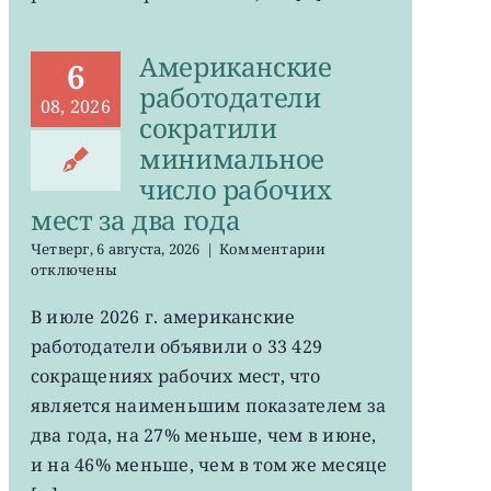
Американские
6
работодатели
08, 2026
сократили
минимальное
число рабочих
мест за два года
к
Четверг, 6 августа, 2026
|
Комментарии
записи
отключены
Американские
работодатели
В июле 2026 г. американские
сократили
работодатели объявили о 33 429
минимальное
число
сокращениях рабочих мест, что
рабочих
является наименьшим показателем за
мест
два года, на 27% меньше, чем в июне,
за
два
и на 46% меньше, чем в том же месяце
года