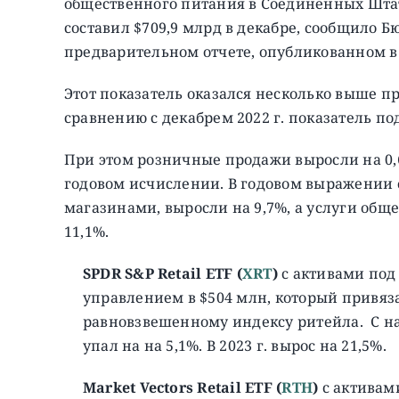
общественного питания в Соединенных Штат
составил $709,9 млрд в декабре, сообщило 
предварительном отчете, опубликованном в 
Этот показатель оказался несколько выше п
сравнению с декабрем 2022 г. показатель по
При этом розничные продажи выросли на 0,
годовом исчислении. В годовом выражении 
магазинами, выросли на 9,7%, а услуги общ
11,1%.
SPDR S&P Retail ETF (
XRT
)
с активами под
управлением
в
$504 млн, который привяз
равновзвешенному индексу ритейла. C нач
упал на на 5,1%. В 2023 г. вырос на 21,5%.
Market Vectors Retail ETF (
RTH
)
с активам