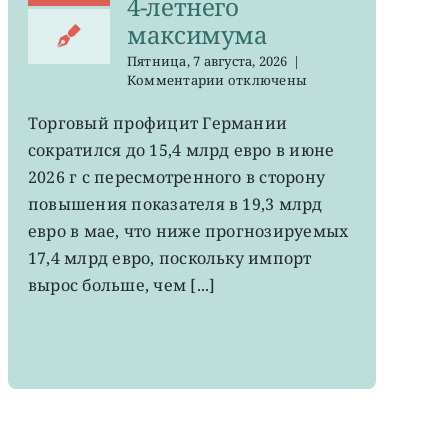
4-летнего
максимума
Пятница, 7 августа, 2026
|
к
Комментарии
отключены
записи
EWG:
Торговый профицит Германии
немецкий
сократился до 15,4 млрд евро в июне
экспорт
вырос
2026 г с пересмотренного в сторону
до
повышения показателя в 19,3 млрд
4-
евро в мае, что ниже прогнозируемых
летнего
максимума
17,4 млрд евро, поскольку импорт
вырос больше, чем [...]