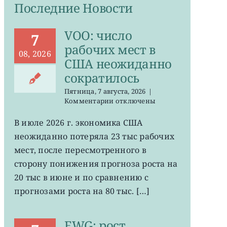
Последние Новости
VOO: число
7
рабочих мест в
08, 2026
США неожиданно
сократилось
Пятница, 7 августа, 2026
|
к
Комментарии
отключены
записи
VOO:
В июле 2026 г. экономика США
число
неожиданно потеряла 23 тыс рабочих
рабочих
мест
мест, после пересмотренного в
в
сторону понижения прогноза роста на
США
20 тыс в июне и по сравнению с
неожиданно
сократилось
прогнозами роста на 80 тыс. […]
EWG: рост