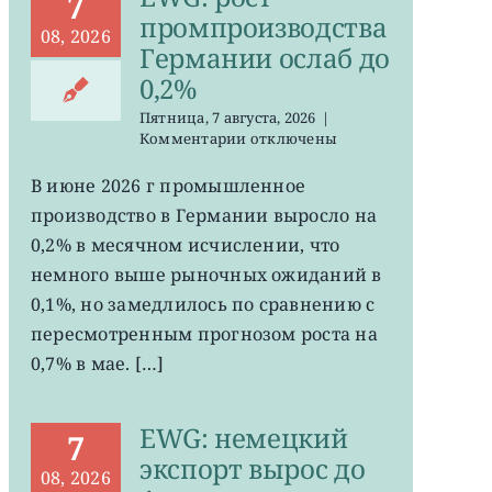
7
промпроизводства
08, 2026
Германии ослаб до
0,2%
Пятница, 7 августа, 2026
|
к
Комментарии
отключены
записи
EWG:
В июне 2026 г промышленное
рост
производство в Германии выросло на
промпроизводства
Германии
0,2% в месячном исчислении, что
ослаб
немного выше рыночных ожиданий в
до
0,1%, но замедлилось по сравнению с
0,2%
пересмотренным прогнозом роста на
0,7% в мае. […]
EWG: немецкий
7
экспорт вырос до
08, 2026