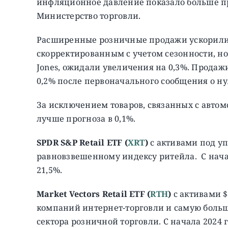
инфляционное давление показало больше пр
Министерство торговли.
Расширенные розничные продажи ускорились
скорректированным с учетом сезонности, 
Jones, ожидали увеличения на 0,3%. Прода
0,2% после первоначального сообщения о ну
За исключением товаров, связанных с автом
лучше прогноза в 0,1%.
SPDR S&P Retail ETF (
XRT
)
с активами под у
равновзвешенному индексу ритейла. C начала 
21,5%.
Market Vectors Retail ETF (
RTH
)
с активами 
компаний интернет-торговли и самую больш
сектора розничной торговли. C начала 2024 г.