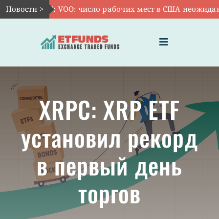
Skip
Новости >
Авг 7:
VOO: число рабочих мест в США неожиданно 
to
content
Toggle
Navigation
ГЛАВНАЯ
XRPC: XRP ETF
ЧТО ТАКОЕ ETF
установил рекорд
ИНВЕСТИЦИИ В ETF
в первый день
ТЕМАТИЧЕСКИЕ ETF
торгов
АКТУАЛЬНЫЕ