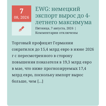
EWG: немецкий
7
экспорт вырос до 4-
08, 2026
летнего максимума
Пятница, 7 августа, 2026
|
к
Комментарии
отключены
записи
EWG:
Торговый профицит Германии
немецкий
сократился до 15,4 млрд евро в июне 2026
экспорт
вырос
г с пересмотренного в сторону
до
повышения показателя в 19,3 млрд евро
4-
в мае, что ниже прогнозируемых 17,4
летнего
максимума
млрд евро, поскольку импорт вырос
больше, чем [...]