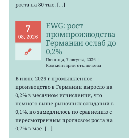
сократилось
роста на 80 тыс. […]
EWG: рост
7
промпроизводства
08, 2026
Германии ослаб до
0,2%
Пятница, 7 августа, 2026
|
к
Комментарии
отключены
записи
EWG:
В июне 2026 г промышленное
рост
производство в Германии выросло на
промпроизводства
Германии
0,2% в месячном исчислении, что
ослаб
немного выше рыночных ожиданий в
до
0,1%, но замедлилось по сравнению с
0,2%
пересмотренным прогнозом роста на
0,7% в мае. […]