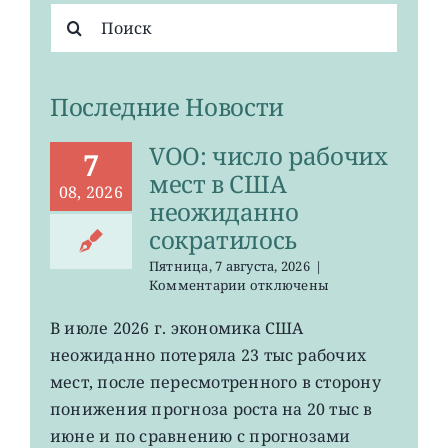
Результат
поиска:
Последние Новости
VOO: число рабочих
7
мест в США
08, 2026
неожиданно
сократилось
Пятница, 7 августа, 2026
|
к
Комментарии
отключены
записи
VOO:
В июле 2026 г. экономика США
число
неожиданно потеряла 23 тыс рабочих
рабочих
мест
мест, после пересмотренного в сторону
в
понижения прогноза роста на 20 тыс в
США
июне и по сравнению с прогнозами
неожиданно