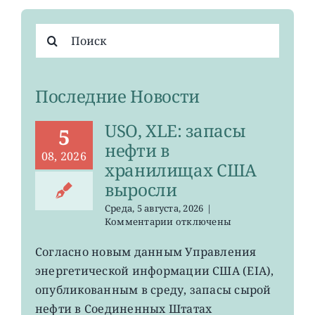
Результат
поиска:
Последние Новости
USO, XLE: запасы
5
нефти в
08, 2026
хранилищах США
выросли
Среда, 5 августа, 2026
|
к
Комментарии
отключены
записи
USO,
Согласно новым данным Управления
XLE:
энергетической информации США (EIA),
запасы
нефти
опубликованным в среду, запасы сырой
в
нефти в Соединенных Штатах
хранилищах