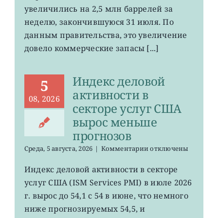
увеличились на 2,5 млн баррелей за
США
выросли
неделю, закончившуюся 31 июля. По
данным правительства, это увеличение
довело коммерческие запасы [...]
Индекс деловой
5
активности в
08, 2026
секторе услуг США
вырос меньше
прогнозов
к
Среда, 5 августа, 2026
|
Комментарии
отключены
записи
Индекс
Индекс деловой активности в секторе
деловой
услуг США (ISM Services PMI) в июле 2026
активности
в
г. вырос до 54,1 с 54 в июне, что немного
секторе
ниже прогнозируемых 54,5, и
услуг