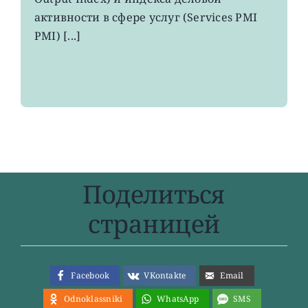
до
максимума
активности в сфере услуг (Services PMI
8
PMI) [...]
месяцев
Поделиться
страницей
Facebook
VKontakte
Email
Odnoklassniki
WhatsApp
SMS