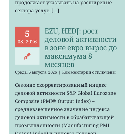
продолжает указывать на расширение
США
вырос
сектора услуг. […]
меньше
прогнозов
EZU, HEDJ: рост
5
деловой активности
08, 2026
в зоне евро вырос до
максимума 8
месяцев
к
Среда, 5 августа, 2026
|
Комментарии
отключены
записи
EZU,
Сезонно скорректированный индекс
HEDJ:
деловой активности S&P Global Eurozone
рост
деловой
Composite (PMI® Output Index) –
активности
средневзвешенное значение индекса
в
деловой активности в обрабатывающей
зоне
евро
промышленности (Manufacturing PMI
вырос
Output Index) и индекса деловой