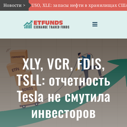
Skip
Новости >
Авг 5:
USO, XLE: запасы нефти в хранилищах США вы
to
content
Toggle
Navigation
ГЛАВНАЯ
XLY, VCR, FDIS,
ЧТО ТАКОЕ ETF
TSLL: отчетность
ИНВЕСТИЦИИ В ETF
Tesla не смутила
ТЕМАТИЧЕСКИЕ ETF
инвесторов
АКТУАЛЬНЫЕ