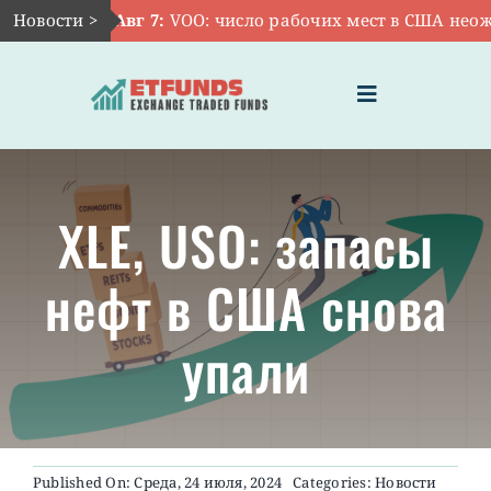
Skip
Новости >
Авг 7:
VOO: число рабочих мест в США неожид
to
content
Toggle
Navigation
ГЛАВНАЯ
XLE, USO: запасы
ЧТО ТАКОЕ ETF
нефт в США снова
ИНВЕСТИЦИИ В ETF
упали
ТЕМАТИЧЕСКИЕ ETF
АКТУАЛЬНЫЕ
Published On: Среда, 24 июля, 2024
Categories:
Новости