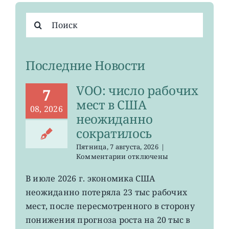
Результат
поиска:
Последние Новости
VOO: число рабочих
7
мест в США
08, 2026
неожиданно
сократилось
Пятница, 7 августа, 2026
|
к
Комментарии
отключены
записи
VOO:
В июле 2026 г. экономика США
число
неожиданно потеряла 23 тыс рабочих
рабочих
мест
мест, после пересмотренного в сторону
в
понижения прогноза роста на 20 тыс в
США