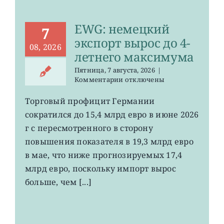
EWG: немецкий
7
экспорт вырос до 4-
08, 2026
летнего максимума
Пятница, 7 августа, 2026
|
к
Комментарии
отключены
записи
EWG:
Торговый профицит Германии
немецкий
сократился до 15,4 млрд евро в июне 2026
экспорт
вырос
г с пересмотренного в сторону
до
повышения показателя в 19,3 млрд евро
4-
в мае, что ниже прогнозируемых 17,4
летнего
максимума
млрд евро, поскольку импорт вырос
больше, чем [...]