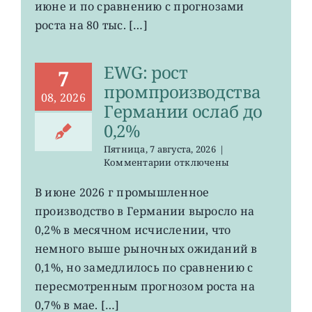
июне и по сравнению с прогнозами
неожиданно
сократилось
роста на 80 тыс. […]
EWG: рост
7
промпроизводства
08, 2026
Германии ослаб до
0,2%
Пятница, 7 августа, 2026
|
к
Комментарии
отключены
записи
EWG:
В июне 2026 г промышленное
рост
производство в Германии выросло на
промпроизводства
Германии
0,2% в месячном исчислении, что
ослаб
немного выше рыночных ожиданий в
до
0,1%, но замедлилось по сравнению с
0,2%
пересмотренным прогнозом роста на
0,7% в мае. […]