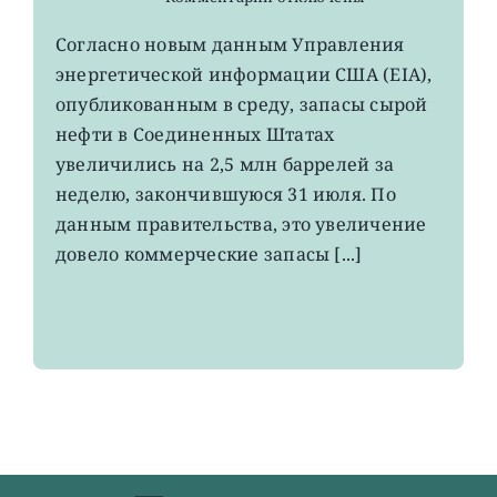
записи
USO,
Согласно новым данным Управления
XLE:
энергетической информации США (EIA),
запасы
нефти
опубликованным в среду, запасы сырой
в
нефти в Соединенных Штатах
хранилищах
увеличились на 2,5 млн баррелей за
США
выросли
неделю, закончившуюся 31 июля. По
данным правительства, это увеличение
довело коммерческие запасы [...]