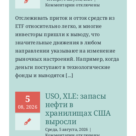
к
Комментарии
отключены
записи
О
Отслеживать приток и отток средств из
чем
ETF относительно легко, и многие
говорят
потоки
инвесторы пришли к выводу, что
средств
значительные движения в любом
на
направлении указывают на изменение
рынке
ETF
рыночных настроений. Например, когда
деньги поступают в технологические
фонды и выводятся [...]
USO, XLE: запасы
5
нефти в
08, 2026
хранилищах США
выросли
Среда, 5 августа, 2026
|
к
Комментарии
отключены