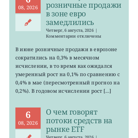
розничные продажи
08, 2026
в зоне евро
замедлились
Четверг, 6 августа, 2026
|
к
Комментарии
отключены
записи
EZU,
В июне розничные продажи в еврозоне
HEDJ:
сократились на 0,3% в месячном
розничные
продажи
исчислении, в то время как ожидался
в
умеренный рост на 0,1% по сравнению с
зоне
0,4% в мае (пересмотренный прогноз на
евро
замедлились
0,2%). В годовом исчислении рост [...]
О чем говорят
6
потоки средств на
08, 2026
рынке ETF
Четверг, 6 августа, 2026
|