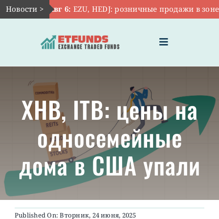
Skip
Новости >
Авг 6:
EZU, HEDJ: розничные продажи в зоне е
to
content
Toggle
Navigation
ГЛАВНАЯ
XHB, ITB: цены на
ЧТО ТАКОЕ ETF
односемейные
ИНВЕСТИЦИИ В ETF
дома в США упали
ТЕМАТИЧЕСКИЕ ETF
АКТУАЛЬНЫЕ
Published On: Вторник, 24 июня, 2025