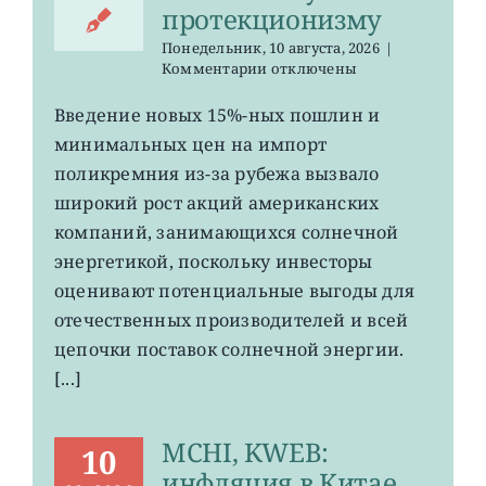
протекционизму
Понедельник, 10 августа, 2026
|
к
Комментарии
отключены
записи
TAN:
Введение новых 15%-ных пошлин и
Трамп
минимальных цен на импорт
вернулся
к
поликремния из-за рубежа вызвало
солнечному
широкий рост акций американских
протекционизму
компаний, занимающихся солнечной
энергетикой, поскольку инвесторы
оценивают потенциальные выгоды для
отечественных производителей и всей
цепочки поставок солнечной энергии.
[...]
MCHI, KWEB:
10
инфляция в Китае