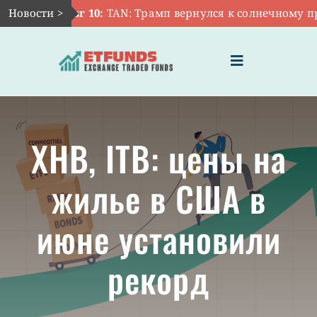
Skip
Новости >
Авг 10:
TAN: Трамп вернулся к солнечному про
to
content
Toggle
Navigation
ГЛАВНАЯ
XHB, ITB: цены на
ЧТО ТАКОЕ ETF
жилье в США в
ИНВЕСТИЦИИ В ETF
июне установили
ТЕМАТИЧЕСКИЕ ETF
рекорд
АКТУАЛЬНЫЕ