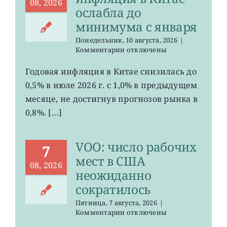
08, 2026
ослабла до
минимума с января
Понедельник, 10 августа, 2026
|
к
Комментарии
отключены
записи
MCHI,
Годовая инфляция в Китае снизилась до
KWEB:
0,5% в июле 2026 г. с 1,0% в предыдущем
инфляция
в
месяце, не достигнув прогнозов рынка в
Китае
0,8%. […]
ослабла
до
минимума
VOO: число рабочих
с
7
января
мест в США
08, 2026
неожиданно
сократилось
Пятница, 7 августа, 2026
|
к
Комментарии
отключены
записи