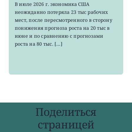
VOO:
В июле 2026 г. экономика США
число
неожиданно потеряла 23 тыс рабочих
рабочих
мест
мест, после пересмотренного в сторону
в
понижения прогноза роста на 20 тыс в
США
июне и по сравнению с прогнозами
неожиданно
сократилось
роста на 80 тыс. […]
Поделиться
страницей