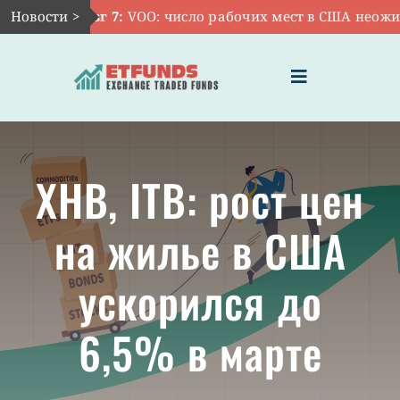
Skip
Новости >
Авг 7:
VOO: число рабочих мест в США неожида
to
content
Toggle
Navigation
ГЛАВНАЯ
XHB, ITB: рост цен
ЧТО ТАКОЕ ETF
на жилье в США
ИНВЕСТИЦИИ В ETF
ускорился до
ТЕМАТИЧЕСКИЕ ETF
6,5% в марте
АКТУАЛЬНЫЕ