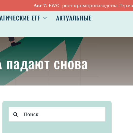
Авг 7:
EWG: рост промпроизводства Германии о
АТИЧЕСКИЕ ETF
АКТУАЛЬНЫЕ
А падают снова
Результат
поиска: