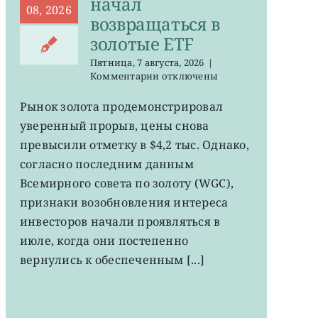
начал
08, 2026
возвращаться в
золотые ETF
Пятница, 7 августа, 2026
|
к
Комментарии
отключены
записи
GLD,
Рынок золота продемонстрировал
GDX:
уверенный прорыв, цены снова
деньги
начал
превысили отметку в $4,2 тыс. Однако,
возвращаться
согласно последним данным
в
Всемирного совета по золоту (WGC),
золотые
ETF
признаки возобновления интереса
инвесторов начали проявляться в
июле, когда они постепенно
вернулись к обеспеченным [...]