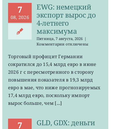
EWG: немецкий
7
экспорт вырос до
08, 2026
4-летнего
максимума
Пятница, 7 августа, 2026
|
к
Комментарии
отключены
записи
EWG:
Торговый профицит Германии
немецкий
сократился до 15,4 млрд евро в июне
экспорт
вырос
2026 г с пересмотренного в сторону
до
повышения показателя в 19,3 млрд
4-
евро в мае, что ниже прогнозируемых
летнего
максимума
17,4 млрд евро, поскольку импорт
вырос больше, чем [...]
GLD, GDX: деньги
7