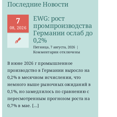
Последние Новости
EWG: рост
7
промпроизводства
08, 2026
Германии ослаб до
0,2%
Пятница, 7 августа, 2026
|
к
Комментарии
отключены
записи
EWG:
В июне 2026 г промышленное
рост
производство в Германии выросло на
промпроизводства
Германии
0,2% в месячном исчислении, что
ослаб
немного выше рыночных ожиданий в
до
0,1%, но замедлилось по сравнению с
0,2%
пересмотренным прогнозом роста на
0,7% в мае. […]