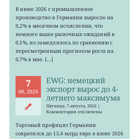
записи
EWG:
В июне 2026 г промышленное
рост
производство в Германии выросло на
промпроизводства
Германии
0,2% в месячном исчислении, что
ослаб
немного выше рыночных ожиданий в
до
0,1%, но замедлилось по сравнению с
0,2%
пересмотренным прогнозом роста на
0,7% в мае. […]
EWG: немецкий
7
экспорт вырос до 4-
08, 2026
летнего максимума
Пятница, 7 августа, 2026
|
к
Комментарии
отключены
записи
EWG:
Торговый профицит Германии
немецкий
сократился до 15,4 млрд евро в июне 2026
экспорт