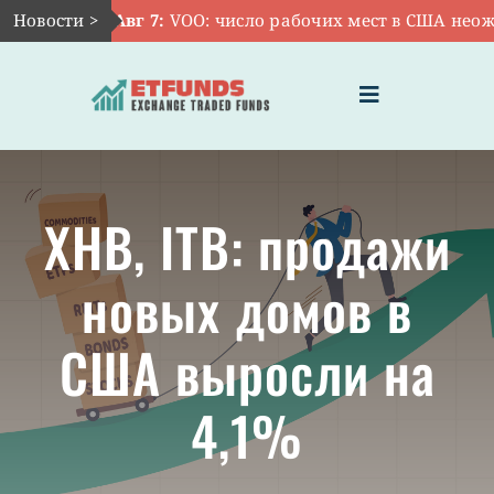
Skip
Новости >
Авг 7:
VOO: число рабочих мест в США неожид
to
content
Toggle
Navigation
ГЛАВНАЯ
XHB, ITB: продажи
ЧТО ТАКОЕ ETF
новых домов в
ИНВЕСТИЦИИ В ETF
США выросли на
ТЕМАТИЧЕСКИЕ ETF
4,1%
АКТУАЛЬНЫЕ