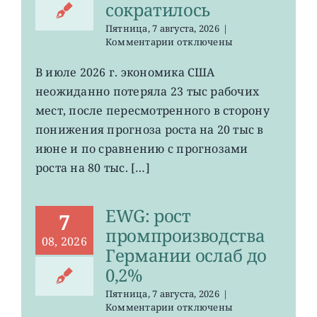
сократилось
Пятница, 7 августа, 2026
|
к
Комментарии
отключены
записи
VOO:
В июле 2026 г. экономика США
число
неожиданно потеряла 23 тыс рабочих
рабочих
мест
мест, после пересмотренного в сторону
в
понижения прогноза роста на 20 тыс в
США
июне и по сравнению с прогнозами
неожиданно
сократилось
роста на 80 тыс. […]
EWG: рост
7
промпроизводства
08, 2026
Германии ослаб до
0,2%
Пятница, 7 августа, 2026
|
к
Комментарии
отключены