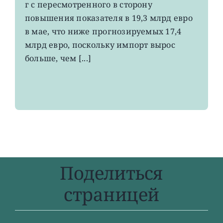
вырос
г с пересмотренного в сторону
до
повышения показателя в 19,3 млрд евро
4-
в мае, что ниже прогнозируемых 17,4
летнего
максимума
млрд евро, поскольку импорт вырос
больше, чем [...]
Поделиться
страницей