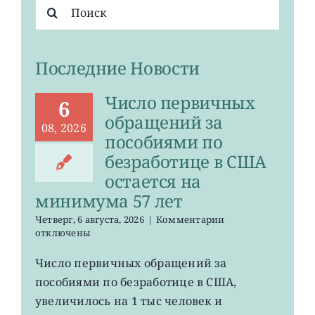
Результат
поиска:
Последние Новости
Число первичных
6
обращений за
08, 2026
пособиями по
безработице в США
остается на
минимума 57 лет
к
Четверг, 6 августа, 2026
|
Комментарии
записи
отключены
Число
первичных
Число первичных обращений за
обращений
пособиями по безработице в США,
за
пособиями
увеличилось на 1 тыс человек и
по