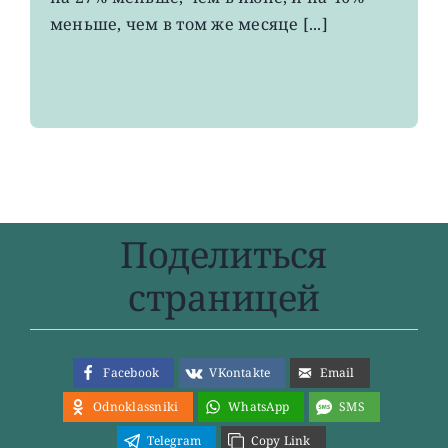
два
меньше, чем в том же месяце [...]
года
Поделиться
страницей
Facebook
VKontakte
Email
Odnoklassniki
WhatsApp
SMS
Telegram
Copy Link