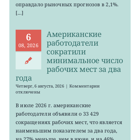
оправдало рыночных прогнозов в 2,1%.
[...]
Американские
6
работодатели
08, 2026
сократили
минимальное число
рабочих мест за два
года
к
Четверг, 6 августа, 2026
|
Комментарии
записи
отключены
Американские
работодатели
В июле 2026 г. американские
сократили
работодатели объявили о 33 429
минимальное
число
сокращениях рабочих мест, что является
рабочих
наименьшим показателем за два года,
мест
на 27% меньше, чем в июне, и на 46%
за