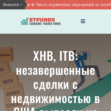
Skip
Новости >
Авг 6:
Число первичных обращений за пособия
to
content
Toggle
Navigation
ГЛАВНАЯ
XHB, ITB:
ЧТО ТАКОЕ ETF
незавершенные
ИНВЕСТИЦИИ В ETF
сделки с
ТЕМАТИЧЕСКИЕ ETF
недвижимостью в
АКТУАЛЬНЫЕ