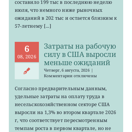
составило 199 тыс в последнюю неделю
безработице
июля, что немного ниже рыночных
в
США
ожиданий в 202 тыс и остается близким к
остается
57-летнему [...]
на
минимума
57
Затраты на рабочую
лет
6
силу в США выросли
08, 2026
меньше ожиданий
Четверг, 6 августа, 2026
|
к
Комментарии
отключены
записи
Затраты
Согласно предварительным данным,
на
удельные затраты на оплату труда в
рабочую
силу
несельскохозяйственном секторе США
в
выросли на 1,3% во втором квартале 2026
США
г, что соответствует пересмотренным
выросли
меньше
темпам роста в первом квартале, но не
ожиданий