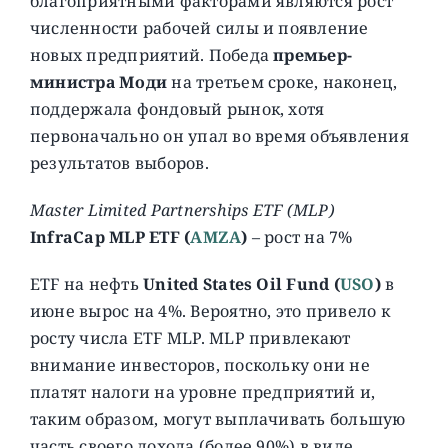
благоприятными факторами являются рост
численности рабочей силы и появление
новых предприятий. Победа
премьер-
министра Моди
на третьем сроке, наконец,
поддержала фондовый рынок, хотя
первоначально он упал во время объявления
результатов выборов.
Master Limited Partnerships ETF (MLP)
InfraCap MLP ETF (
AMZA
)
– рост на 7%
ETF на нефть
United States Oil Fund (
USO
)
в
июне вырос на 4%. Вероятно, это привело к
росту числа ETF MLP. MLP привлекают
внимание инвесторов, поскольку они не
платят налоги на уровне предприятий и,
таким образом, могут выплачивать большую
часть своего дохода (более 90%) в виде