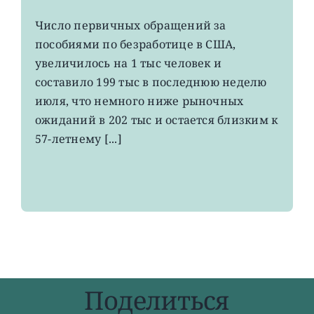
Число
первичных
Число первичных обращений за
обращений
пособиями по безработице в США,
за
пособиями
увеличилось на 1 тыс человек и
по
составило 199 тыс в последнюю неделю
безработице
июля, что немного ниже рыночных
в
США
ожиданий в 202 тыс и остается близким к
остается
57-летнему [...]
на
минимума
57
лет
Поделиться