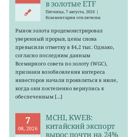
в золотые ETF
Пятница, 7 августа, 2026
|
к
Комментарии
отключены
записи
GLD,
Рынок золота продемонстрировал
GDX:
уверенный прорыв, цены снова
деньги
начал
превысили отметку в $4,2 тыс. Однако,
возвращаться
согласно последним данным
в
Всемирного совета по золоту (WGC),
золотые
ETF
признаки возобновления интереса
инвесторов начали проявляться в июле,
когда они постепенно вернулись к
обеспеченным [...]
MCHI, KWEB:
7
китайский экспорт
08, 2026
вырос почти на 24%