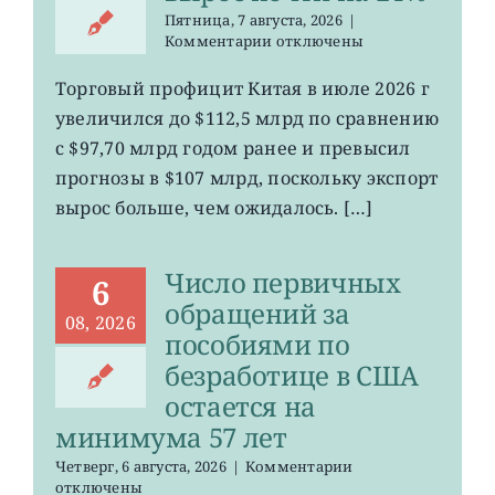
Пятница, 7 августа, 2026
|
к
Комментарии
отключены
записи
MCHI,
Торговый профицит Китая в июле 2026 г
KWEB:
увеличился до $112,5 млрд по сравнению
китайский
экспорт
с $97,70 млрд годом ранее и превысил
вырос
прогнозы в $107 млрд, поскольку экспорт
почти
вырос больше, чем ожидалось. […]
на
24%
Число первичных
6
обращений за
08, 2026
пособиями по
безработице в США
остается на
минимума 57 лет
к
Четверг, 6 августа, 2026
|
Комментарии
записи
отключены