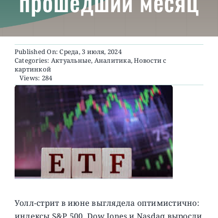
прошедший месяц
О ПРОЕКТЕ
Published On: Среда, 3 июля, 2024
Categories:
Актуальные
,
Аналитика
,
Новости с
картинкой
Views: 284
Уолл-стрит в июне выглядела оптимистично:
индексы S&P 500, Dow Jones и Nasdaq выросли