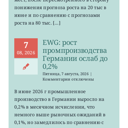
в
понижения прогноза роста на 20 тыс в
США
июне и по сравнению с прогнозами
неожиданно
сократилось
роста на 80 тыс. […]
EWG: рост
7
промпроизводства
08, 2026
Германии ослаб до
0,2%
Пятница, 7 августа, 2026
|
к
Комментарии
отключены
записи
EWG:
В июне 2026 г промышленное
рост
производство в Германии выросло на
промпроизводства
Германии
0,2% в месячном исчислении, что
ослаб
немного выше рыночных ожиданий в
до
0,1%, но замедлилось по сравнению с
0,2%