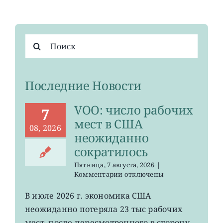
Результат
поиска:
Последние Новости
VOO: число рабочих
7
мест в США
08, 2026
неожиданно
сократилось
Пятница, 7 августа, 2026
|
к
Комментарии
отключены
записи
VOO:
В июле 2026 г. экономика США
число
неожиданно потеряла 23 тыс рабочих
рабочих
мест
мест, после пересмотренного в сторону