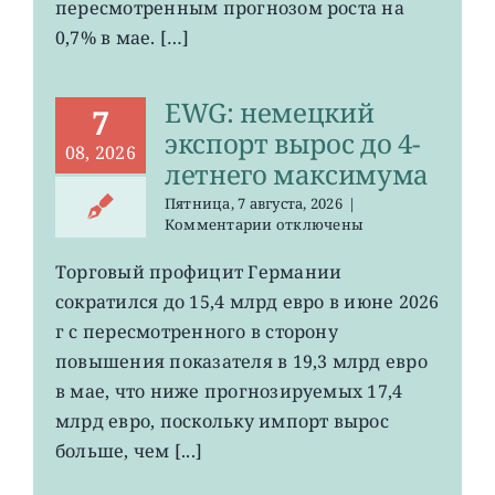
пересмотренным прогнозом роста на
0,7% в мае. […]
EWG: немецкий
7
экспорт вырос до 4-
08, 2026
летнего максимума
Пятница, 7 августа, 2026
|
к
Комментарии
отключены
записи
EWG:
Торговый профицит Германии
немецкий
сократился до 15,4 млрд евро в июне 2026
экспорт
вырос
г с пересмотренного в сторону
до
повышения показателя в 19,3 млрд евро
4-
в мае, что ниже прогнозируемых 17,4
летнего
максимума
млрд евро, поскольку импорт вырос
больше, чем [...]