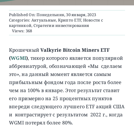
Published On: Понедельник, 30 января, 2023
О ПРОЕКТЕ
Categories:
Актуальные
,
Крипто ETF
,
Новости с
картинкой
,
Стратегии инвестирования
Views: 368
Крошечный
Valkyrie Bitcoin Miners ETF
(
WGMI
)
, тикер которого является популярной
аббревиатурой, обозначающей «Мы сделаем
это», на данный момент является самым
прибыльным фондом года после роста более
чем на 100% в январе. Этот результат ставит
его примерно на 25 процентных пунктов
впереди следующего лучшего ETF акций США
и контрастирует с результатом 2022 г., когда
WGMI потерял более 80%.