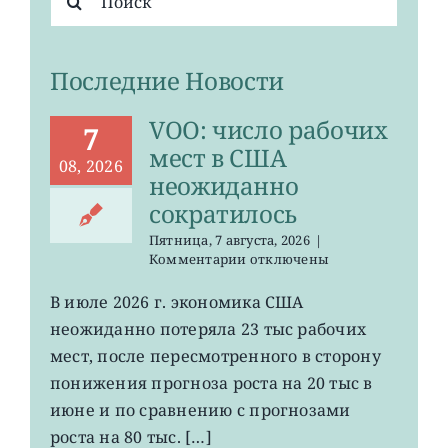
поиска:
Последние Новости
VOO: число рабочих
7
мест в США
08, 2026
неожиданно
сократилось
Пятница, 7 августа, 2026
|
к
Комментарии
отключены
записи
VOO:
В июле 2026 г. экономика США
число
неожиданно потеряла 23 тыс рабочих
рабочих
мест
мест, после пересмотренного в сторону
в
понижения прогноза роста на 20 тыс в
США
июне и по сравнению с прогнозами
неожиданно
сократилось
роста на 80 тыс. […]