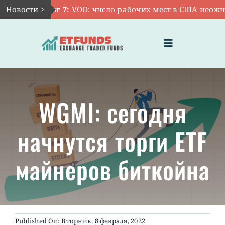
Skip
Новости >
Авг 7:
VOO: число рабочих мест в США неожида
to
content
Toggle
Navigation
ГЛАВНАЯ
WGMI: сегодня
ЧТО ТАКОЕ ETF
начнутся торги ETF
ИНВЕСТИЦИИ В ETF
майнеров биткойна
ТЕМАТИЧЕСКИЕ ETF
АКТУАЛЬНЫЕ
Published On: Вторник, 8 февраля, 2022