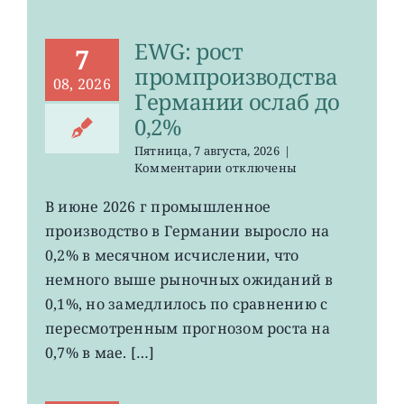
EWG: рост
7
промпроизводства
08, 2026
Германии ослаб до
0,2%
Пятница, 7 августа, 2026
|
к
Комментарии
отключены
записи
EWG:
В июне 2026 г промышленное
рост
производство в Германии выросло на
промпроизводства
Германии
0,2% в месячном исчислении, что
ослаб
немного выше рыночных ожиданий в
до
0,1%, но замедлилось по сравнению с
0,2%
пересмотренным прогнозом роста на
0,7% в мае. […]