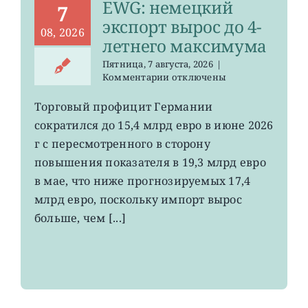
EWG: немецкий
7
экспорт вырос до 4-
08, 2026
летнего максимума
Пятница, 7 августа, 2026
|
к
Комментарии
отключены
записи
EWG:
Торговый профицит Германии
немецкий
сократился до 15,4 млрд евро в июне 2026
экспорт
вырос
г с пересмотренного в сторону
до
повышения показателя в 19,3 млрд евро
4-
в мае, что ниже прогнозируемых 17,4
летнего
максимума
млрд евро, поскольку импорт вырос
больше, чем [...]