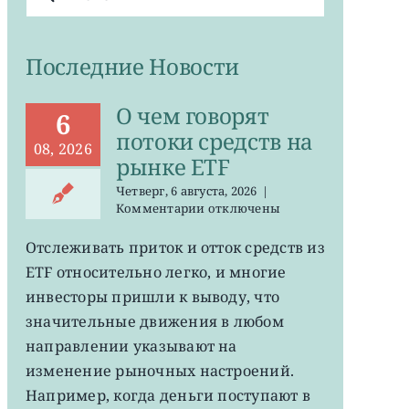
поиска:
Последние Новости
О чем говорят
6
потоки средств на
08, 2026
рынке ETF
Четверг, 6 августа, 2026
|
к
Комментарии
отключены
записи
О
Отслеживать приток и отток средств из
чем
ETF относительно легко, и многие
говорят
потоки
инвесторы пришли к выводу, что
средств
значительные движения в любом
на
направлении указывают на
рынке
ETF
изменение рыночных настроений.
Например, когда деньги поступают в