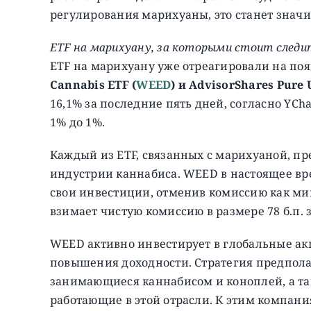
регулирования марихуаны, это станет знач
ETF на марихуану, за которыми стоит следи
ETF на марихуану уже отреагировали на по
Cannabis ETF (
WEED
) и AdvisorShares Pure 
16,1% за последние пять дней, согласно YCha
1% до 1%.
Каждый из ETF, связанных с марихуаной, пр
индустрии каннабиса. WEED в настоящее вре
свои инвестиции, отменив комиссию как мини
взимает чистую комиссию в размере 78 б.п. з
WEED активно инвестирует в глобальные ак
повышения доходности. Стратегия предпол
занимающиеся каннабисом и коноплей, а т
работающие в этой отрасли. К этим компани