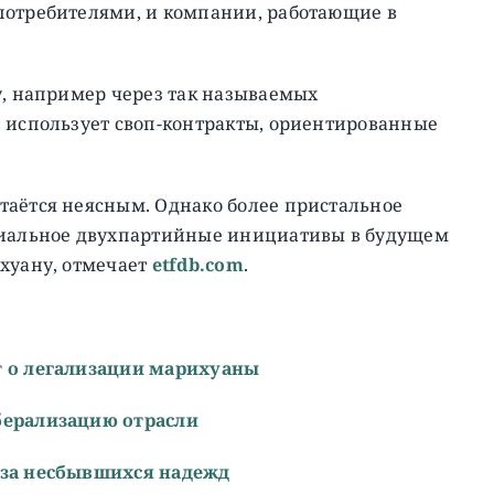
потребителями, и компании, работающие в
у, например через так называемых
е использует своп-контракты, ориентированные
таётся неясным. Однако более пристальное
нциальное двухпартийные инициативы в будущем
ихуану, отмечает
etfdb.com
.
т о легализации марихуаны
берализацию отрасли
-за несбывшихся надежд