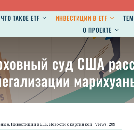
ЧТО ТАКОЕ ETF
ИНВЕСТИЦИИ В ETF
ТЕМ
О ПРОЕКТЕ
рховный суд США расс
легализации марихуан
ьные
,
Инвестиции в ETF
,
Новости с картинкой
Views: 209