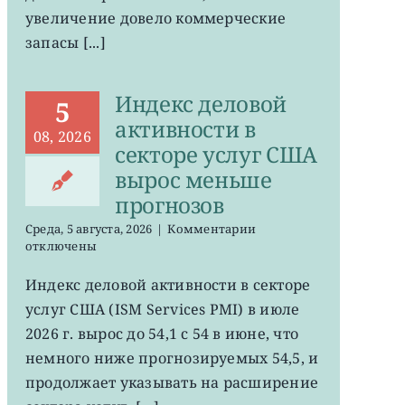
увеличение довело коммерческие
запасы [...]
Индекс деловой
5
активности в
08, 2026
секторе услуг США
вырос меньше
прогнозов
к
Среда, 5 августа, 2026
|
Комментарии
записи
отключены
Индекс
деловой
Индекс деловой активности в секторе
активности
услуг США (ISM Services PMI) в июле
в
секторе
2026 г. вырос до 54,1 с 54 в июне, что
услуг
немного ниже прогнозируемых 54,5, и
США
продолжает указывать на расширение
вырос
меньше