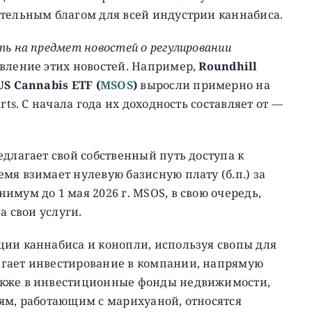
ительным благом для всей индустрии каннабиса.
ть на предмет новостей о регулировании
явление этих новостей. Например,
Roundhill
US Cannabis ETF (
MSOS
)
выросли примерно на
rts. C начала года их доходность составляет от —
едлагает свой собственный путь доступа к
мя взимает нулевую базисную плату (б.п.) за
мум до 1 мая 2026 г. MSOS, в свою очередь,
а свои услуги.
ции каннабиса и конопли, используя свопы для
агает инвестирование в компании, напрямую
акже в инвестиционные фонды недвижимости,
ям, работающим с марихуаной, относятся