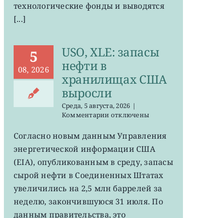
технологические фонды и выводятся
[...]
USO, XLE: запасы
5
нефти в
08, 2026
хранилищах США
выросли
Среда, 5 августа, 2026
|
к
Комментарии
отключены
записи
USO,
Согласно новым данным Управления
XLE:
энергетической информации США
запасы
нефти
(EIA), опубликованным в среду, запасы
в
сырой нефти в Соединенных Штатах
хранилищах
увеличились на 2,5 млн баррелей за
США
выросли
неделю, закончившуюся 31 июля. По
данным правительства, это