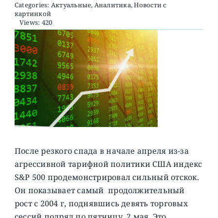
Categories:
Актуальные
,
Аналитика
,
Новости с
картинкой
Views: 420
О ПРОЕКТЕ
После резкого спада в начале апреля из-за
агрессивной тарифной политики США индекс
S&P 500 продемонстрировал сильный отскок.
Он показывает самый продолжительный
рост с 2004 г, поднявшись девять торговых
сессий подряд по пятницу, 2 мая. Это