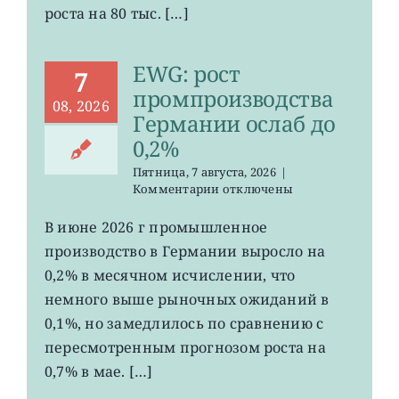
сократилось
роста на 80 тыс. […]
EWG: рост
7
промпроизводства
08, 2026
Германии ослаб до
0,2%
Пятница, 7 августа, 2026
|
к
Комментарии
отключены
записи
EWG:
В июне 2026 г промышленное
рост
производство в Германии выросло на
промпроизводства
Германии
0,2% в месячном исчислении, что
ослаб
немного выше рыночных ожиданий в
до
0,1%, но замедлилось по сравнению с
0,2%
пересмотренным прогнозом роста на
0,7% в мае. […]