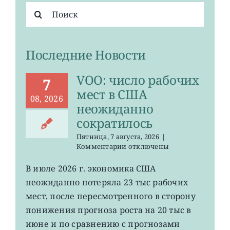
Результат
поиска:
Последние Новости
VOO: число рабочих
7
мест в США
08, 2026
неожиданно
сократилось
Пятница, 7 августа, 2026
|
к
Комментарии
отключены
записи
VOO:
В июле 2026 г. экономика США
число
неожиданно потеряла 23 тыс рабочих
рабочих
мест
мест, после пересмотренного в сторону
в
понижения прогноза роста на 20 тыс в
США
июне и по сравнению с прогнозами
неожиданно