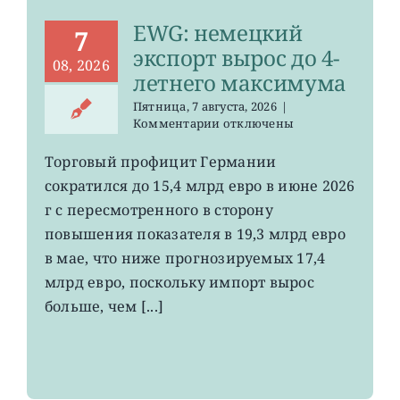
EWG: немецкий
7
экспорт вырос до 4-
08, 2026
летнего максимума
Пятница, 7 августа, 2026
|
к
Комментарии
отключены
записи
EWG:
Торговый профицит Германии
немецкий
сократился до 15,4 млрд евро в июне 2026
экспорт
вырос
г с пересмотренного в сторону
до
повышения показателя в 19,3 млрд евро
4-
в мае, что ниже прогнозируемых 17,4
летнего
максимума
млрд евро, поскольку импорт вырос
больше, чем [...]